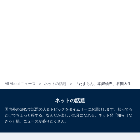
All About ニュース
ネットの話題
「たまらん」本郷柚巴、谷間＆生脚あらわな姿を披露！ ギャップ感じる2枚に「２枚目エロい」「大人っぽ」
ネットの話題
国内外のSNSで話題の人＆トピックをタイムリーにお届けします。知ってる
だけでちょっと得する、なんだか楽しい気分になれる、ネット発「知ら（な
きゃ）損」ニュースが盛りだくさん。