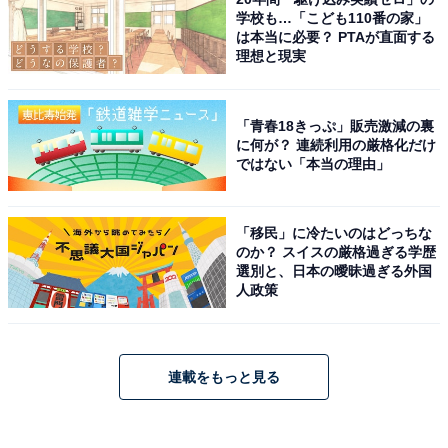
学校も…「こども110番の家」
は本当に必要？ PTAが直面する
理想と現実
「青春18きっぷ」販売激減の裏
に何が？ 連続利用の厳格化だけ
ではない「本当の理由」
「移民」に冷たいのはどっちな
のか？ スイスの厳格過ぎる学歴
選別と、日本の曖昧過ぎる外国
人政策
連載をもっと見る