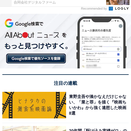
合同会社デジタルファーム
Recommended by
注目の連載
東野圭吾や湊かなえだけじゃな
い、「業と罪」を描く『映画ち
いかわ』から強く連想した映画
8選
20年間「駆け込み実績ゼロ」の