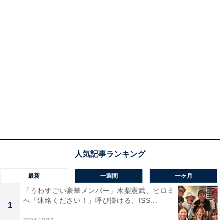
最新
一週間
一ヶ月
「うわすごい豪華メンバー」木梨憲武、ヒロミ
へ「連絡ください！」呼び掛ける。ISS...
1