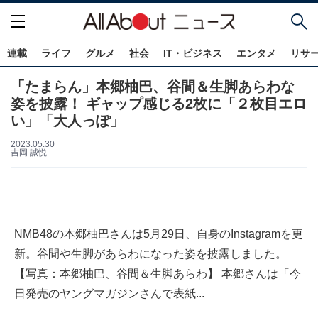
連載
ライフ
グルメ
社会
IT・ビジネス
エンタメ
リサ
「たまらん」本郷柚巴、谷間＆生脚あらわな
姿を披露！ ギャップ感じる2枚に「２枚目エロ
い」「大人っぽ」
2023.05.30
吉岡 誠悦
NMB48の本郷柚巴さんは5月29日、自身のInstagramを更
新。谷間や生脚があらわになった姿を披露しました。
【写真：本郷柚巴、谷間＆生脚あらわ】 本郷さんは「今
日発売のヤングマガジンさんで表紙...