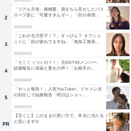
2024/10/17
「リアル天使」篠崎愛、肩をちら見せしたバス
ローブ姿に「可愛すぎんぞ～」「目の表情...
2
2023/03/03
「これが北川景子！？」すっぴん？ オフショ
ットに「顔が疲れてますね」「無加工無表...
3
2025/04/22
「そこくっつくの？！」元NGT48メンバー、
結婚報告に祝福と驚きの声！「お相手の...
4
2026/08/07
「やっと報告！」人気YouTuber、イケメン夫
の顔出しで結婚報告「明日はショッ...
5
2026/01/15
【宝くじ】このままの買い方で、本当に当たる
と思いますか
PR