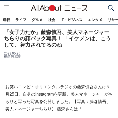
連載
ライフ
グルメ
社会
IT・ビジネス
エンタメ
リサ
「女子力たか」藤森慎吾、美人マネージャー
ちらりの顔パック写真！ 「イケメンは、こう
して、努力されてるのね」
2023.05.25
橋酒 瑛麗瑠
お笑いコンビ・オリエンタルラジオの藤森慎吾さんは5
月25日、自身のInstagramを更新。美人マネージャーがち
らりと写った写真を公開しました。【写真：藤森慎吾、
美人マネージャーちらり】 藤森さんは「...