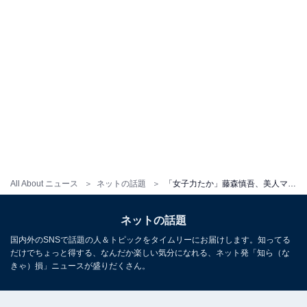
All About ニュース
ネットの話題
「女子力たか」藤森慎吾、美人マネージャーちらりの顔パック写真！ 「イケメンは、こうして、努力されてるのね」
ネットの話題
国内外のSNSで話題の人＆トピックをタイムリーにお届けします。知ってる
だけでちょっと得する、なんだか楽しい気分になれる、ネット発「知ら（な
きゃ）損」ニュースが盛りだくさん。