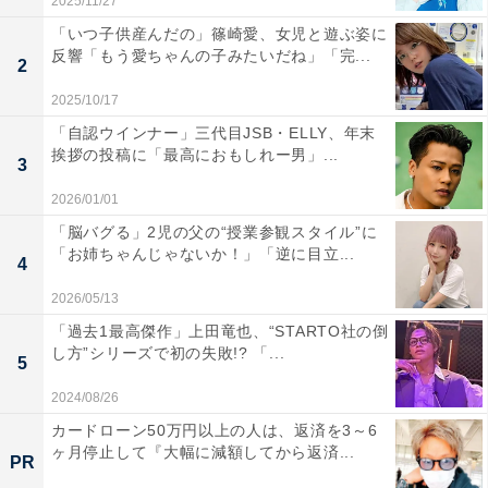
2025/11/27
「いつ子供産んだの」篠崎愛、女児と遊ぶ姿に
反響「もう愛ちゃんの子みたいだね」「完...
2
2025/10/17
「自認ウインナー」三代目JSB・ELLY、年末
挨拶の投稿に「最高におもしれー男」...
3
2026/01/01
「脳バグる」2児の父の“授業参観スタイル”に
「お姉ちゃんじゃないか！」「逆に目立...
4
2026/05/13
「過去1最高傑作」上田竜也、“STARTO社の倒
し方”シリーズで初の失敗!? 「...
5
2024/08/26
カードローン50万円以上の人は、返済を3～6
ヶ月停止して『大幅に減額してから返済...
PR