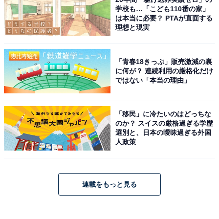
学校も…「こども110番の家」
は本当に必要？ PTAが直面する
理想と現実
「青春18きっぷ」販売激減の裏
に何が？ 連続利用の厳格化だけ
ではない「本当の理由」
「移民」に冷たいのはどっちな
のか？ スイスの厳格過ぎる学歴
選別と、日本の曖昧過ぎる外国
人政策
連載をもっと見る