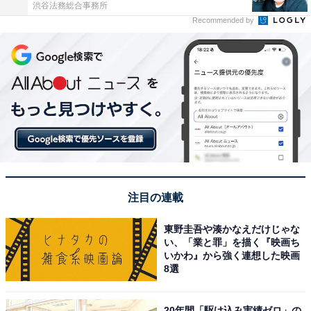
渋谷法務総合事務所
Recommended by
注目の連載
東野圭吾や湊かなえだけじゃな
い、「業と罪」を描く『映画ち
いかわ』から強く連想した映画
8選
20年間「駆け込み実績ゼロ」の