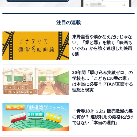
注目の連載
東野圭吾や湊かなえだけじゃな
い、「業と罪」を描く『映画ち
いかわ』から強く連想した映画
8選
20年間「駆け込み実績ゼロ」の
学校も…「こども110番の家」
は本当に必要？ PTAが直面する
1位：芦田愛菜
理想と現実
「青春18きっぷ」販売激減の裏
に何が？ 連続利用の厳格化だけ
ではない「本当の理由」