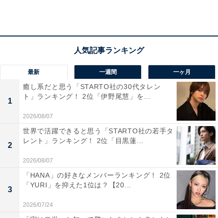
戦争』では日本アカデミー賞 新人俳優賞に輝くなど、幼
い頃から役者の才能を発揮し人気を集めます。
その後も映画『桐島、部活やめるってよ』や『SPEC』
シリーズ（ドラマ／劇場版）、映画『るろうに剣心』シ
最新
一週間
一ヶ月
リーズなど数々の実写作品に出演。またアニメ映画で声
癒し系だと思う「STARTO社の30代タレン
優を務めることも多く、8歳で出演した『千と千尋の神
ト」ランキング！ 2位「伊野尾慧」を...
1
隠し』に始まり、『ハウルの動く城』『サマーウォー
2026/08/07
ズ』『君の名は。』などの話題作にも出演してきまし
世界で活躍できると思う「STARTO社の若手タ
た。
レント」ランキング！ 2位「目黒蓮...
2
2026/08/07
2023年5月19日に30歳の誕生日を迎えた神木さん。主演
「HANA」の好きなメンバーランキング！ 2位
を務めるNHK連続テレビ小説『らんまん』が4月から放
「YURI」を抑えた1位は？【20...
3
送中のほか、6月23日には主演映画『大名倒産』が公開
2026/07/24
予定と、節目の年も大活躍となりそうです。