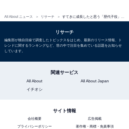
1位に選ばれたのは、芦田愛菜さんでした。
All About ニュース
リサーチ
すてきに成長したと思う「歴代子役」ランキング！ 1位は「芦田愛菜」、2位は？
3歳から芸能活動を開始し、5歳の時にドラマ『Mother』
（日本テレビ系）に、6歳の時にはドラマ『さよならぼ
リサーチ
くたちのようちえん』（日本テレビ系）、『マルモのお
編集部が独自目線で調査したトピックスをはじめ、最新のリリース情報、ト
きて』（フジテレビ系）に出演。視聴者の涙を誘う演技
レンドに関するランキングなど、世の中で注目を集めている話題をお知らせ
しています。
が評判を呼び、たちまち人気子役となりました。『マル
モのおきて』のエンディングでは主題歌『マル・マル・
モリ・モリ!』で共演の鈴木福さんと一緒にかわいらしい
関連サービス
歌とダンスを披露。「薫と友樹、たまにムック。」のユ
All About
All About Japan
ニット名でCDデビューも果たしています。
イチオシ
一時は芸能活動をセーブし学業に励んでいたようです
サイト情報
が、その間もアニメ映画『劇場版ポケットモンスター
会社概要
広告掲載
みんなの物語』の声優やNHK連続テレビ小説『まんぷ
プライバシーポリシー
著作権・商標・免責事項