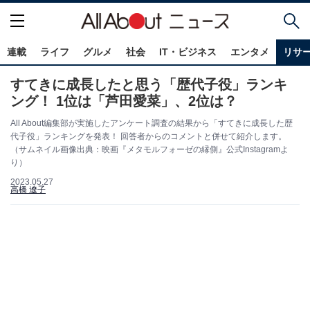
連載
ライフ
グルメ
社会
IT・ビジネス
エンタメ
リサ
すてきに成長したと思う「歴代子役」ランキ
ング！ 1位は「芦田愛菜」、2位は？
All About編集部が実施したアンケート調査の結果から「すてきに成長した歴
代子役」ランキングを発表！ 回答者からのコメントと併せて紹介します。
（サムネイル画像出典：映画『メタモルフォーゼの縁側』公式Instagramよ
り）
2023.05.27
高橋 遼子