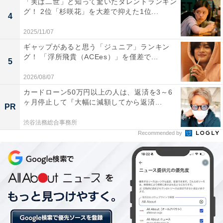
「実は二世」と知って驚いたタレントランキン
グ！ 2位「杉咲花」を大差で抑えた1位...
4
神木さんを選んだ人からは「子役時代から観ています
2025/11/07
が、ドラマ、舞台、声優とマルチに活躍されていて顔も
ギャップがあると思う「ジュニア」ランキン
可愛いまま成長している数少ない子役からの俳優さんだ
グ！ 「浮所飛貴（ACEes）」を僅差で...
5
と思います（40代女性／熊本県）」「好青年といった感
2026/08/07
じで、素敵に成長したなと思います（30代女性／群馬
カードローン50万円以上の人は、返済を3～6
県）」「Drコトーに出ていた少年が、現在の朝ドラ主人
ヶ月停止して『大幅に減額してから返済...
PR
公になっていると思うと感慨深いことだと思います（40
代男性／千葉県）」「アニメの声優、youtuberとのコラ
渋谷法務総合事務所
Recommended by
ボから真面目な俳優業まで仕事の幅が広いし、バラエテ
ィー番組でも人柄の良さが感じられるので（40代女性／
神奈川県）」などの声が上がりました。