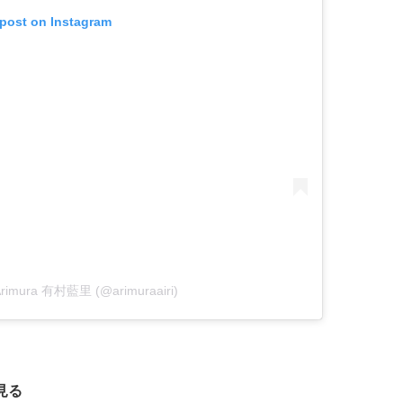
 post on Instagram
i Arimura 有村藍里 (@arimuraairi)
見る