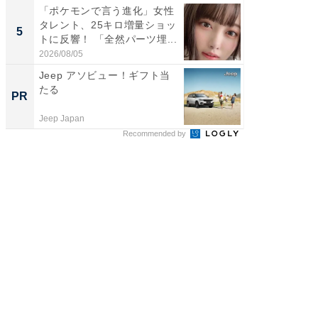
「ポケモンで言う進化」女性
「2人と
タレント、25キロ増量ショッ
團十郎
5
5
トに反響！ 「全然パーツ埋...
「後ろ
「...
2026/08/05
2026/08/0
Jeep アソビュー！ギフト当
【銀座】
たる
の贅沢
PR
PR
Jeep Japan
ReFa GIN
Recommended by