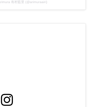
i Arimura 有村藍里 (@arimuraairi)