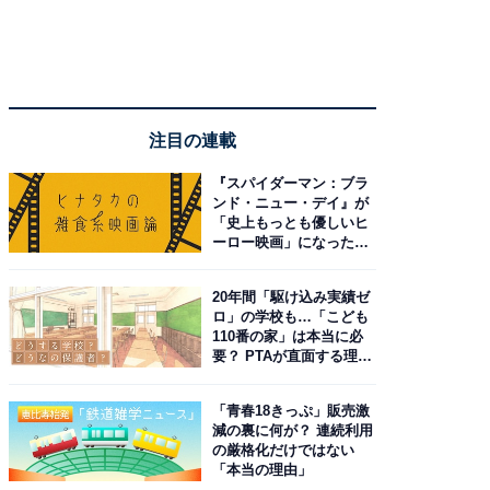
注目の連載
『スパイダーマン：ブラ
ンド・ニュー・デイ』が
「史上もっとも優しいヒ
ーロー映画」になった理
由。予習したい作品は？
20年間「駆け込み実績ゼ
ロ」の学校も…「こども
110番の家」は本当に必
要？ PTAが直面する理想
と現実
「青春18きっぷ」販売激
減の裏に何が？ 連続利用
の厳格化だけではない
「本当の理由」