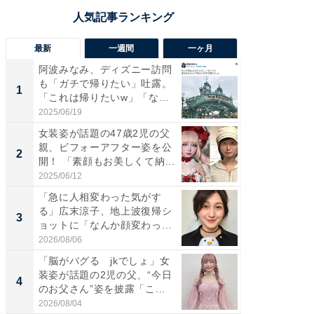
最新
一週間
一ヶ月
阿波みなみ、ディズニー訪問
「さす
も「ガチで帰りたい」吐露。
は」高
1
1
「これは帰りたいw」「なん
災地を
ち...
「カ...
2025/06/19
2026/08/0
女装姿が話題の47歳2児の父
「女の
親、ビフォーアフター姿を公
介、バ
2
2
開！ 「素顔もお美しくて納...
らのプレ
愛...
2025/06/12
2026/08/0
「急に人相変わった気がす
「好感
る」広末涼子、地上波復帰シ
や、“マ
3
3
ョットに「なんか顔変わっ
画変更
た」の...
財...
2026/08/06
2026/07/3
「脳がバグる jkでしょ」女
「脚が
装姿が話題の2児の父、“今日
横川尚
4
4
のお父さん”姿を披露「こ...
ムキな姿
刃...
2026/08/04
2026/08/0