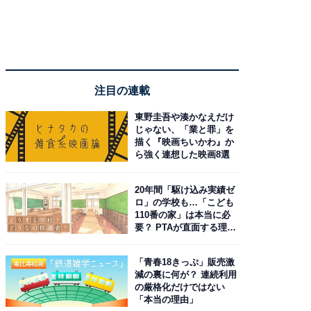
注目の連載
東野圭吾や湊かなえだけ
じゃない、「業と罪」を
描く『映画ちいかわ』か
ら強く連想した映画8選
20年間「駆け込み実績ゼ
ロ」の学校も…「こども
110番の家」は本当に必
要？ PTAが直面する理想
と現実
「青春18きっぷ」販売激
減の裏に何が？ 連続利用
の厳格化だけではない
「本当の理由」