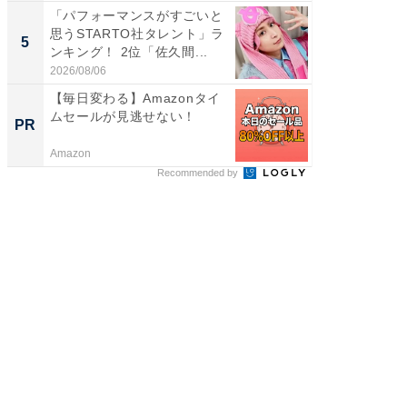
「パフォーマンスがすごいと
「ファン
思うSTARTO社タレント」ラ
ARTO
5
5
ンキング！ 2位「佐久間...
グ！ 2
2026/08/06
2026/08/0
【毎日変わる】Amazonタイ
無理な
ムセールが見逃せない！
は 「
PR
PR
Amazon
森永乳業
Recommended by