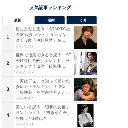
最新
一週間
一ヶ月
癒し系だと思う「STARTO社
癒し系だ
の30代タレント」ランキン
の若手
1
1
グ！ 2位「伊野尾慧」を...
グ！ 2
2026/08/07
2026/08/0
世界で活躍できると思う「ST
「パフ
ARTO社の若手タレント」ラ
思うST
2
2
ンキング！ 2位「目黒蓮...
ンキング
2026/08/07
2026/08/0
「実は二世」と知って驚いた
ギャップ
タレントランキング！ 2位
RTO社
3
3
「杉咲花」を大差で抑えた1
キング！
位...
2025/11/07
2026/08/0
美しいと思う「昭和の女優」
癒し系だ
ランキング！ 「吉永小百合」
の30代
4
4
を抑えた1位は？
グ！ 2
2025/04/21
2026/08/0