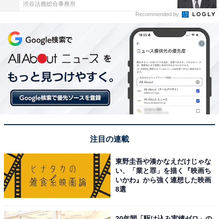
渋谷法務総合事務所
Recommended by
注目の連載
東野圭吾や湊かなえだけじゃな
い、「業と罪」を描く『映画ち
いかわ』から強く連想した映画
8選
20年間「駆け込み実績ゼロ」の