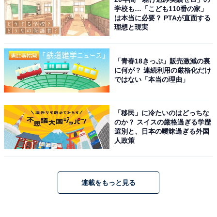
学校も…「こども110番の家」
は本当に必要？ PTAが直面する
理想と現実
「青春18きっぷ」販売激減の裏
に何が？ 連続利用の厳格化だけ
ではない「本当の理由」
「移民」に冷たいのはどっちな
のか？ スイスの厳格過ぎる学歴
選別と、日本の曖昧過ぎる外国
人政策
連載をもっと見る