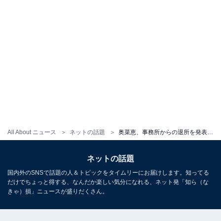
All About ニュース
ネットの話題
奥菜恵、事務所からの退所を発表＆新オフィス？ の準備動画も公開。コロナ禍で「価値観も大きく変わり」
ネットの話題
国内外のSNSで話題の人＆トピックをタイムリーにお届けします。知ってる
だけでちょっと得する、なんだか楽しい気分になれる、ネット発「知ら（な
きゃ）損」ニュースが盛りだくさん。