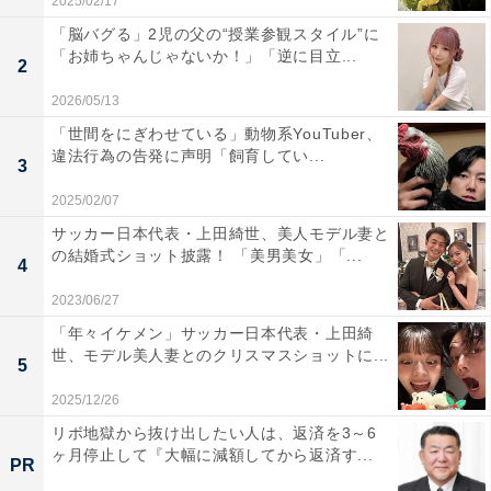
2025/02/17
「脳バグる」2児の父の“授業参観スタイル”に
「お姉ちゃんじゃないか！」「逆に目立...
2
2026/05/13
「世間をにぎわせている」動物系YouTuber、
違法行為の告発に声明「飼育してい...
3
2025/02/07
サッカー日本代表・上田綺世、美人モデル妻と
の結婚式ショット披露！ 「美男美女」「...
4
2023/06/27
「年々イケメン」サッカー日本代表・上田綺
世、モデル美人妻とのクリスマスショットに...
5
2025/12/26
リボ地獄から抜け出したい人は、返済を3～6
ヶ月停止して『大幅に減額してから返済す...
PR