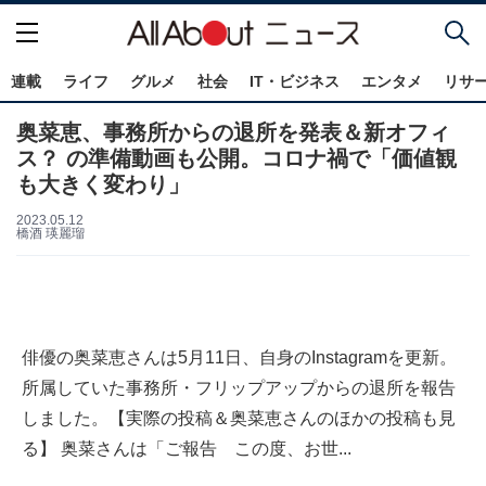
連載
ライフ
グルメ
社会
IT・ビジネス
エンタメ
リサ
奥菜恵、事務所からの退所を発表＆新オフィ
ス？ の準備動画も公開。コロナ禍で「価値観
も大きく変わり」
2023.05.12
橋酒 瑛麗瑠
俳優の奥菜恵さんは5月11日、自身のInstagramを更新。
所属していた事務所・フリップアップからの退所を報告
しました。【実際の投稿＆奥菜恵さんのほかの投稿も見
る】 奥菜さんは「ご報告 この度、お世...