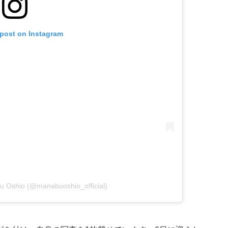
 post on Instagram
u Oshio (@manabuoshio_official)