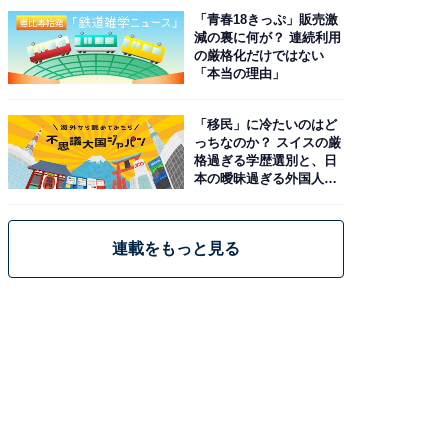
「青春18きっぷ」販売激
減の裏に何が？ 連続利用
の厳格化だけではない
「本当の理由」
「移民」に冷たいのはど
っちなのか？ スイスの厳
格過ぎる学歴選別と、日
本の曖昧過ぎる外国人政
策
連載をもっと見る