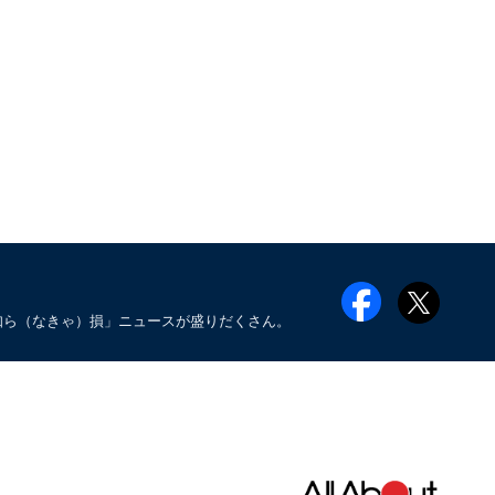
知ら（なきゃ）損」ニュースが盛りだくさん。