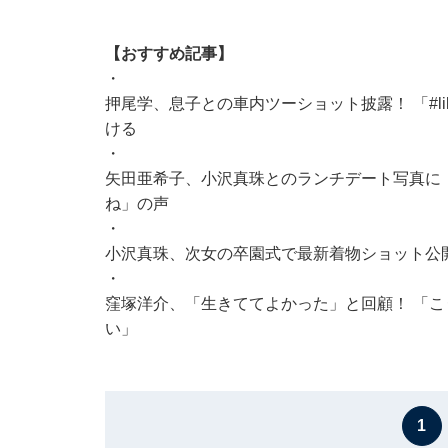
【おすすめ記事】
・
押尾学、息子との車内ツーショット披露！ 「#like
ける
・
矢田亜希子、小沢真珠とのランチデート写真に
ね」の声
・
小沢真珠、次女の卒園式で最新着物ショット公
・
窪塚洋介、「生きててよかった」と回顧！ 「
い」
1