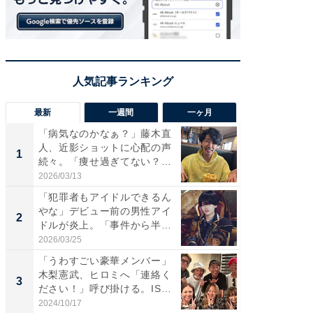
最新
一週間
一ヶ月
「病気なのかなぁ？」藤木直
「さす
人、近影ショットに心配の声
は」高
1
1
続々。「痩せ過ぎてない？」
災地を
「...
「カ...
2026/03/13
2026/08/0
「犯罪者もアイドルできるん
「女の
やな」デビュー前の男性アイ
介、バ
2
2
ドルが炎上。「事件から半年
らのプレ
も...
愛...
2026/03/25
2026/08/0
「うわすごい豪華メンバー」
「脚が
木梨憲武、ヒロミへ「連絡く
横川尚
3
3
ださい！」呼び掛ける。IS
ムキな姿
S...
刃...
2024/10/17
2026/08/0