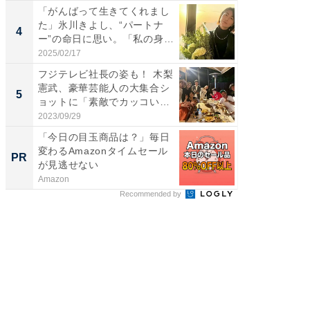
「がんばって生きてくれまし
「え、
た」氷川きよし、“パートナ
芸人、2
4
4
ー”の命日に思い。「私の身
エットに
体...
2025/02/17
2026/08/0
フジテレビ社長の姿も！ 木梨
「脳がバ
憲武、豪華芸能人の大集合シ
装姿が話
5
5
ョットに「素敵でカッコい
のお父さ
い...
2023/09/29
2026/08/0
「今日の目玉商品は？」毎日
倉庫や
変わるAmazonタイムセール
化。30
PR
PR
が見逃せない
Amazon
BLAZE
Recommended by