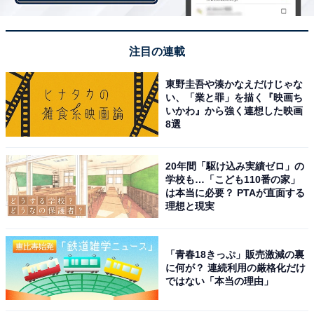
＞次ページ：バリエーション豊かなラインアップ
注目の連載
東野圭吾や湊かなえだけじゃな
い、「業と罪」を描く『映画ち
いかわ』から強く連想した映画
8選
20年間「駆け込み実績ゼロ」の
学校も…「こども110番の家」
は本当に必要？ PTAが直面する
理想と現実
「青春18きっぷ」販売激減の裏
に何が？ 連続利用の厳格化だけ
ではない「本当の理由」