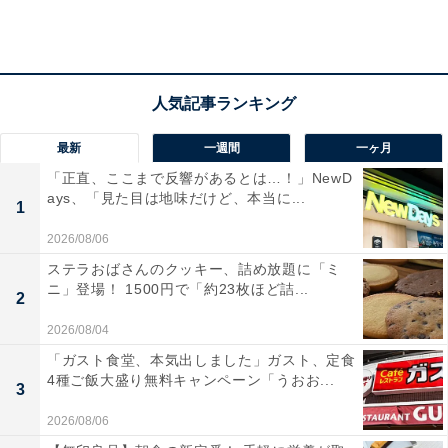
最新
一週間
一ヶ月
手づくり、できたてのうどんを“シェイク”する新
「正直、ここまで反響があるとは…！」NewD
体験
ays、「見た目は地味だけど、本当に...
1
2026/08/06
ステラおばさんのクッキー、詰め放題に「ミ
ニ」登場！ 1500円で「約23枚ほど詰...
2
2026/08/04
「ガスト食堂、本気出しました」ガスト、定食
4種ご飯大盛り無料キャンペーン「うおお...
3
2026/08/06