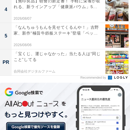
【無印良品】朝食の新定番！ 手軽に栄養が取
れる、新ラインアップ「健康派バウム」5...
4
2026/08/07
「なんちゅうもんを見せてくるんや！」吉野
カップには長場雄さん描き下ろしのアートワーク
家、新作“極旨牛鉄板ステーキ”登場「ペッ...
5
店舗で粉からつくった打ちたてのうどんを使っており、
2026/08/06
モチモチでのどごしの良い麺をテイクアウトでも味わう
「宝くじ、運じゃなかった」当たる人は“同じ
ことができます。ピクニックやランチ、お仕事やドライ
こと”してる
PR
ブのお供にもぴったりで、いつでもどこでも手軽に楽し
合同会社デジタルファーム
めます。
Recommended by
カップには、人気アーティストの長場雄さんが描き下ろ
したアートワークを採用。シンプルながら温かみのある
デザインです。