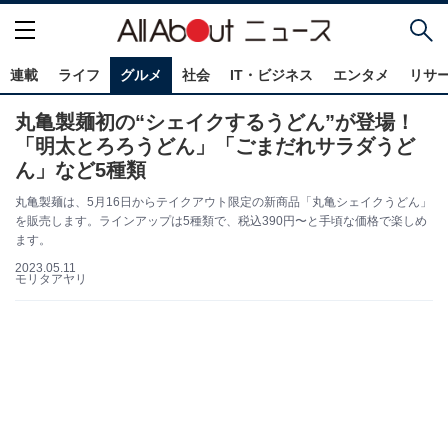
連載
ライフ
グルメ
社会
IT・ビジネス
エンタメ
リサ
丸亀製麺初の“シェイクするうどん”が登場！
「明太とろろうどん」「ごまだれサラダうど
ん」など5種類
丸亀製麺は、5月16日からテイクアウト限定の新商品「丸亀シェイクうどん」
を販売します。ラインアップは5種類で、税込390円〜と手頃な価格で楽しめ
ます。
2023.05.11
モリタアヤリ