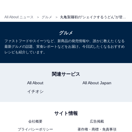
All About ニュース
グルメ
丸亀製麺初の“シェイクするうどん”が登場！ 「明太とろろうどん」「ごまだれサラダうどん」など5種類
グルメ
ファストフードやスイーツなど、新商品の発売情報や、誰かに教えたくなる
最新グルメの話題、実食レポートなどをお届け。今日試したくなるおすすめ
レシピも紹介しています。
関連サービス
All About
All About Japan
イチオシ
サイト情報
会社概要
広告掲載
プライバシーポリシー
著作権・商標・免責事項