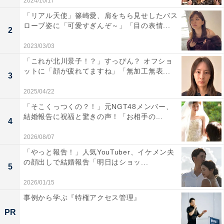
2024/10/17
「リアル天使」篠崎愛、肩をちら見せしたバス
ローブ姿に「可愛すぎんぞ～」「目の表情...
2
2023/03/03
「これが北川景子！？」すっぴん？ オフショ
ットに「顔が疲れてますね」「無加工無表...
3
2025/04/22
「そこくっつくの？！」元NGT48メンバー、
結婚報告に祝福と驚きの声！「お相手の...
4
2026/08/07
「やっと報告！」人気YouTuber、イケメン夫
の顔出しで結婚報告「明日はショッ...
5
2026/01/15
事例から学ぶ『特権アクセス管理』
PR