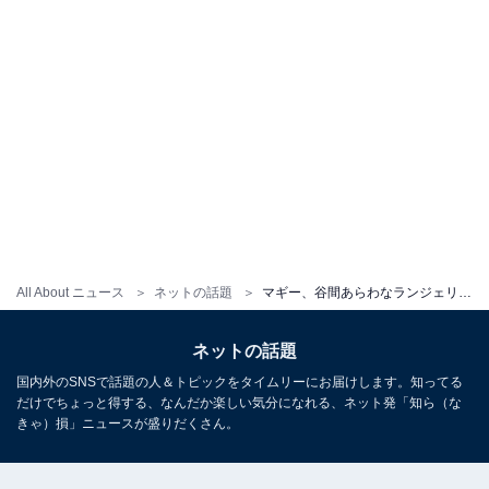
All About ニュース
ネットの話題
マギー、谷間あらわなランジェリー姿を披露！ 「美しくセクシーでカッコイイ」「めっちゃ綺麗」
ネットの話題
国内外のSNSで話題の人＆トピックをタイムリーにお届けします。知ってる
だけでちょっと得する、なんだか楽しい気分になれる、ネット発「知ら（な
きゃ）損」ニュースが盛りだくさん。