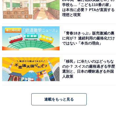
学校も…「こども110番の家」
は本当に必要？ PTAが直面する
理想と現実
「青春18きっぷ」販売激減の裏
に何が？ 連続利用の厳格化だけ
ではない「本当の理由」
「移民」に冷たいのはどっちな
のか？ スイスの厳格過ぎる学歴
選別と、日本の曖昧過ぎる外国
人政策
連載をもっと見る