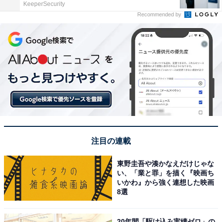
KeeperSecurity
Recommended by
注目の連載
東野圭吾や湊かなえだけじゃな
い、「業と罪」を描く『映画ち
いかわ』から強く連想した映画
8選
20年間「駆け込み実績ゼロ」の