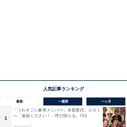
最新
一週間
一ヶ月
「うわすごい豪華メンバー」木梨憲武、ヒロミ
へ「連絡ください！」呼び掛ける。ISS...
1