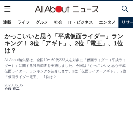
連載
ライフ
グルメ
社会
IT・ビジネス
エンタメ
リサ
かっこいいと思う「平成仮面ライダー」ラン
キング！ 3位「アギト」、2位「電王」、1位
は？
All About編集部は、全国10〜60代233人を対象に「仮面ライダー（平成ライ
ダー）」に関する独自調査を実施しました。今回は「かっこいいと思う平成
仮面ライダー」ランキングを紹介します。3位「仮面ライダーアギト」、2位
「仮面ライダー電王」、1位は？
2023.05.05
斉藤 雄二