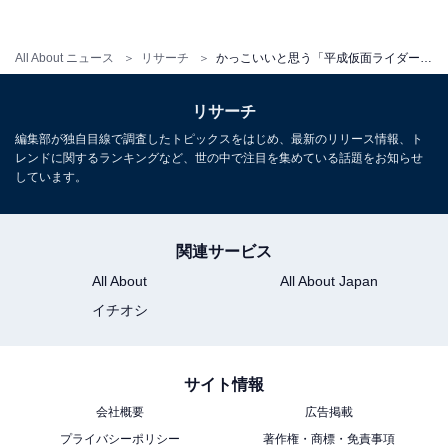
【おすすめ記事】
All About ニュース
リサーチ
かっこいいと思う「平成仮面ライダー」ランキング！ 3位「アギト」、2位「電王」、1位は？
・
好きな「平成仮面ライダーを演じた俳優」ランキング！
リサーチ
3位「菅田将暉」、2位「オダギリジョー」、1位は？
編集部が独自目線で調査したトピックスをはじめ、最新のリリース情報、ト
・
レンドに関するランキングなど、世の中で注目を集めている話題をお知らせ
かっこいいと思う「平成仮面ライダーを演じた俳優」ラ
しています。
ンキング！ 3位「水嶋ヒロ」、2位「佐藤健」、1位は？
・
関連サービス
仮面ライダーを演じてほしい俳優3選！ 新田真剣佑、木
All About
All About Japan
村拓哉、あと1人は？
イチオシ
・
面白いと思う平成仮面ライダー作品ランキング！ 3位
「W」、2位「クウガ」、1位は？
サイト情報
会社概要
広告掲載
プライバシーポリシー
著作権・商標・免責事項