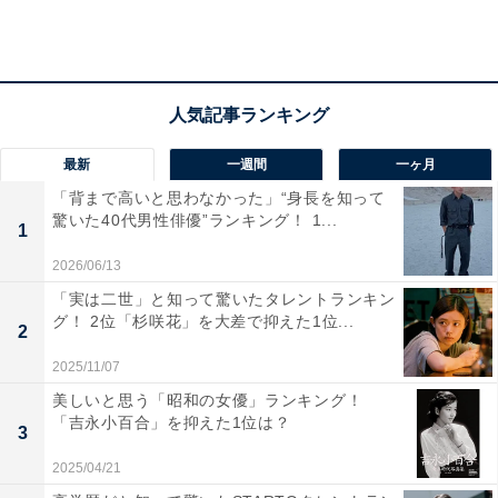
代男性）といった声が寄せられています。
最新
一週間
一ヶ月
「背まで高いと思わなかった」“身長を知って
驚いた40代男性俳優”ランキング！ 1...
1
2026/06/13
「実は二世」と知って驚いたタレントランキン
グ！ 2位「杉咲花」を大差で抑えた1位...
2
2025/11/07
美しいと思う「昭和の女優」ランキング！
「吉永小百合」を抑えた1位は？
3
第2位：仮面ライダー電王（50票）
2025/04/21