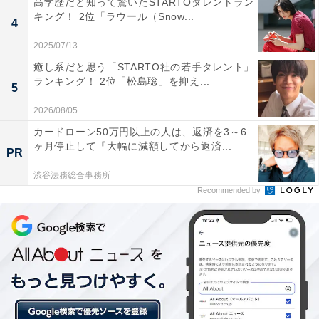
高学歴だと知って驚いたSTARTOタレントラン
2位には、「仮面ライダー電王」がランクイン！ 2001年
キング！ 2位「ラウール（Snow...
4
に放送が開始された平成仮面ライダーシリーズ第8弾。
主人公の野上良太郎を演じたのは、初主演でも話題とな
2025/07/13
った佐藤健さんです。ライダーのモチーフに鉄道、怪人
癒し系だと思う「STARTO社の若手タレント」
ランキング！ 2位「松島聡」を抑え...
に「おとぎ話に登場する生物」を取り入れるなど、大胆
5
な設定で人気を博しました。
2026/08/05
カードローン50万円以上の人は、返済を3～6
ヶ月停止して『大幅に減額してから返済...
PR
自由回答を見ると、「時間操れる仮面ライダーは痺れま
渋谷法務総合事務所
した！」（東京都／40代女性）や、「自分が一番よく見
Recommended by
ていた時代で、佐藤健が好きだったから」（神奈川県／
20代女性）、「電王は一人でいくつものキャラクターを
演じられていて、かっこよかった」（大阪府／40代女
性）といったコメントが寄せられていました。