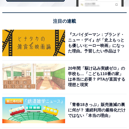
注目の連載
『スパイダーマン：ブランド・
ニュー・デイ』が「史上もっと
も優しいヒーロー映画」になっ
た理由。予習したい作品は？
20年間「駆け込み実績ゼロ」の
学校も…「こども110番の家」
は本当に必要？ PTAが直面する
理想と現実
第1位：仮面ライダークウガ（57票）
「青春18きっぷ」販売激減の裏
1位は、「仮面ライダークウガ」が選ばれました！ 2000
に何が？ 連続利用の厳格化だけ
ではない「本当の理由」
年に放送が開始された、平成仮面ライダーシリーズの記
念すべき第1弾作品。怪人との戦いなど、昭和から続く