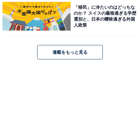
設定を継承しつつ、新しい試みを多方面で盛り込んだ意
「移民」に冷たいのはどっちな
のか？ スイスの厳格過ぎる学歴
欲作です。主人公の五代雄介を演じたのは、今や個性派
選別と、日本の曖昧過ぎる外国
俳優として活躍するオダギリジョーさんでした。
人政策
コメントを見ると、「黒いクウガが最強だと思う」（群
連載をもっと見る
馬県／50代男性）や、「デザインがいい！」（神奈川県
／20代男性）といった声が寄せられています。また、前
作「仮面ライダーBLACK RX」から約10年ぶりのテレビ
シリーズだったためか、「生まれて初めて見た仮面ライ
ダーがクウガだったので」（福島県／30代女性）といっ
たコメントも。
＞10位までの全ランキング結果を見る