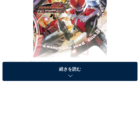
仮面ライダー電王（画像出典：
Amazon
）
続きを読む
All About編集部では3月30日～4月13日の間、全国10〜
60代233人を対象に「仮面ライダー（平成ライダー）」
に関する独自調査を実施しました。今回は「かっこいい
と思う平成仮面ライダー」ランキングを紹介します。
＞10位までの全ランキング結果を見る