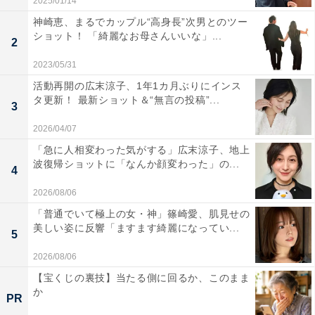
2025/01/14
神崎恵、まるでカップル“高身長”次男とのツー
ショット！ 「綺麗なお母さんいいな」...
2
2023/05/31
活動再開の広末涼子、1年1カ月ぶりにインス
タ更新！ 最新ショット＆“無言の投稿”...
3
2026/04/07
「急に人相変わった気がする」広末涼子、地上
波復帰ショットに「なんか顔変わった」の...
4
2026/08/06
「普通でいて極上の女・神」篠崎愛、肌見せの
美しい姿に反響「ますます綺麗になってい...
5
2026/08/06
【宝くじの裏技】当たる側に回るか、このまま
か
PR