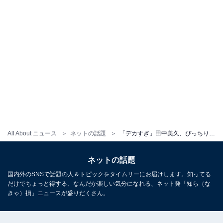
All About ニュース
ネットの話題
「デカすぎ」田中美久、ぴっちりシャツでボディラインあらわに！ 「日に日におっぱいの主張が激しく」
ネットの話題
国内外のSNSで話題の人＆トピックをタイムリーにお届けします。知ってる
だけでちょっと得する、なんだか楽しい気分になれる、ネット発「知ら（な
きゃ）損」ニュースが盛りだくさん。