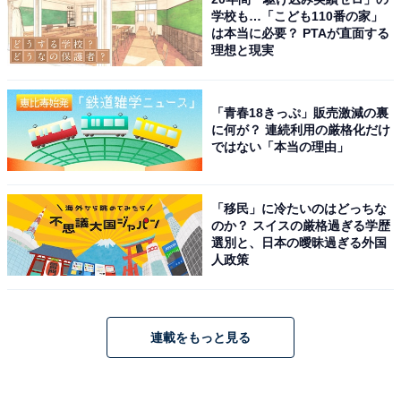
学校も…「こども110番の家」
は本当に必要？ PTAが直面する
理想と現実
「青春18きっぷ」販売激減の裏
に何が？ 連続利用の厳格化だけ
ではない「本当の理由」
「移民」に冷たいのはどっちな
のか？ スイスの厳格過ぎる学歴
選別と、日本の曖昧過ぎる外国
人政策
連載をもっと見る