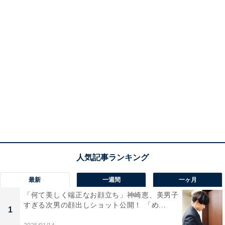
最新
一週間
一ヶ月
「何て美しく端正なお顔立ち」神崎恵、美男子
すぎる次男の顔出しショット公開！ 「め...
1