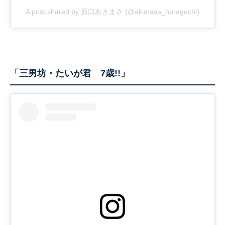
A post shared by 原口あきまさ (@akimasa_haraguchi)
「三男坊・たいが君 7歳!!」