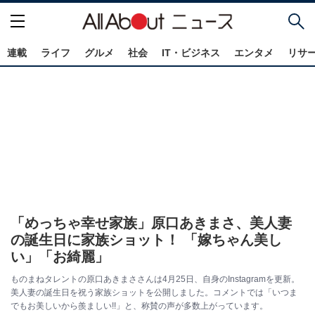
連載
ライフ
グルメ
社会
IT・ビジネス
エンタメ
リサ
「めっちゃ幸せ家族」原口あきまさ、美人妻
の誕生日に家族ショット！ 「嫁ちゃん美し
い」「お綺麗」
ものまねタレントの原口あきまささんは4月25日、自身のInstagramを更新。
美人妻の誕生日を祝う家族ショットを公開しました。コメントでは「いつま
でもお美しいから羨ましい!!」と、称賛の声が多数上がっています。