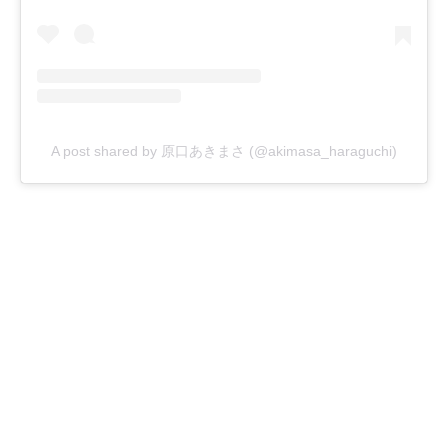
A post shared by 原口あきまさ (@akimasa_haraguchi)