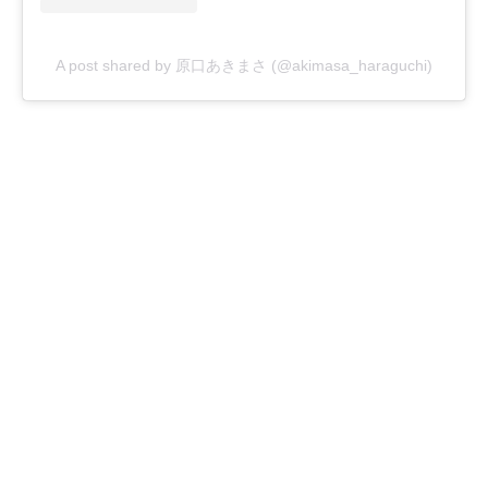
A post shared by 原口あきまさ (@akimasa_haraguchi)