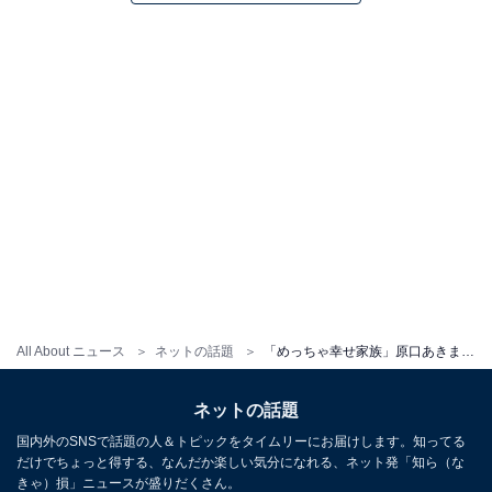
All About ニュース
ネットの話題
「めっちゃ幸せ家族」原口あきまさ、美人妻の誕生日に家族ショット！ 「嫁ちゃん美しい」「お綺麗」
ネットの話題
国内外のSNSで話題の人＆トピックをタイムリーにお届けします。知ってる
だけでちょっと得する、なんだか楽しい気分になれる、ネット発「知ら（な
きゃ）損」ニュースが盛りだくさん。