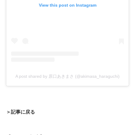
View this post on Instagram
A post shared by 原口あきまさ (@akimasa_haraguchi)
＞記事に戻る