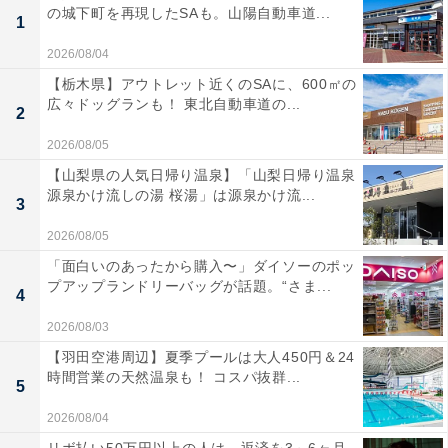
の城下町を再現したSAも。山陽自動車道...
1
2026/08/04
【栃木県】アウトレット近くのSAに、600㎡の
広々ドッグランも！ 東北自動車道の...
2
2026/08/05
【山梨県の人気日帰り温泉】「山梨日帰り温泉
源泉かけ流しの湯 桜湯」は源泉かけ流...
3
2026/08/05
「面白いのあったから購入〜」ダイソーのポッ
プアップランドリーバッグが話題。“さま...
4
2026/08/03
【羽田空港周辺】夏季プールは大人450円＆24
時間営業の天然温泉も！ コスパ抜群...
5
2026/08/04
リボ払い50万円以上の人は、返済を3～6ヶ月