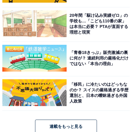
20年間「駆け込み実績ゼロ」の
学校も…「こども110番の家」
は本当に必要？ PTAが直面する
理想と現実
「青春18きっぷ」販売激減の裏
に何が？ 連続利用の厳格化だけ
ではない「本当の理由」
「移民」に冷たいのはどっちな
のか？ スイスの厳格過ぎる学歴
選別と、日本の曖昧過ぎる外国
人政策
連載をもっと見る