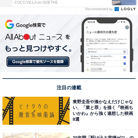
COCO VILLA on GOETHE
Recommended by
注目の連載
東野圭吾や湊かなえだけじゃな
い、「業と罪」を描く『映画ち
いかわ』から強く連想した映画
8選
20年間「駆け込み実績ゼロ」の