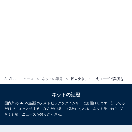
All About ニュース
ネットの話題
堀未央奈、ミニ丈コーデで美脚を披露！ 「センス抜群やな相変わらず」「スタイルも綺麗だから好き！」
ネットの話題
国内外のSNSで話題の人＆トピックをタイムリーにお届けします。知ってる
だけでちょっと得する、なんだか楽しい気分になれる、ネット発「知ら（な
きゃ）損」ニュースが盛りだくさん。