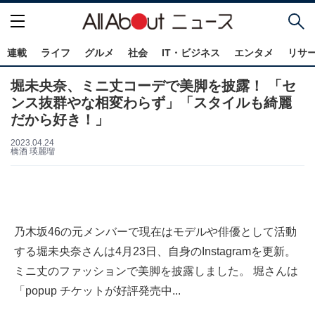
連載
ライフ
グルメ
社会
IT・ビジネス
エンタメ
リサ
堀未央奈、ミニ丈コーデで美脚を披露！ 「セ
ンス抜群やな相変わらず」「スタイルも綺麗
だから好き！」
2023.04.24
橋酒 瑛麗瑠
乃木坂46の元メンバーで現在はモデルや俳優として活動
する堀未央奈さんは4月23日、自身のInstagramを更新。
ミニ丈のファッションで美脚を披露しました。 堀さんは
「popup チケットが好評発売中...