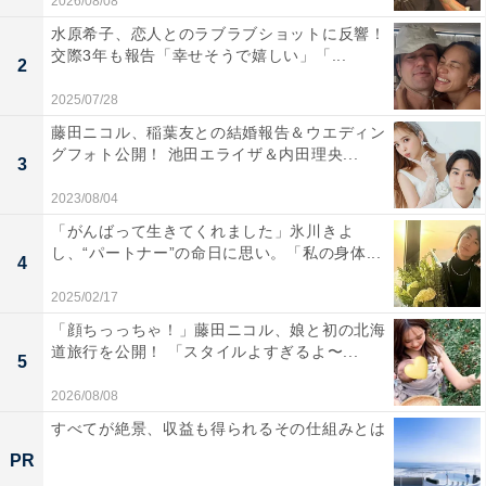
2026/08/08
水原希子、恋人とのラブラブショットに反響！
交際3年も報告「幸せそうで嬉しい」「...
2
2025/07/28
藤田ニコル、稲葉友との結婚報告＆ウエディン
グフォト公開！ 池田エライザ＆内田理央...
3
2023/08/04
「がんばって生きてくれました」氷川きよ
し、“パートナー”の命日に思い。「私の身体...
4
2025/02/17
「顔ちっっちゃ！」藤田ニコル、娘と初の北海
道旅行を公開！ 「スタイルよすぎるよ〜...
5
2026/08/08
すべてが絶景、収益も得られるその仕組みとは
PR