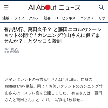
連載
ライフ
グルメ
社会
IT・ビジネス
エンタメ
リサ
有吉弘行、萬田久子？ と藤田ニコルのツーシ
ョット公開で「カンニング竹山さんに似てま
せんか？」とツッコミ殺到
2023.04.21
橋酒 瑛麗瑠
お笑いタレントの有吉弘行さんは4月18日、自身の
Instagramを更新。同じくお笑いタレントのカンニング竹
山さんのコスプレ姿を公開しました。 有吉さんは「藤田
さんと萬田さん」とつづり、写真を1枚載せ...