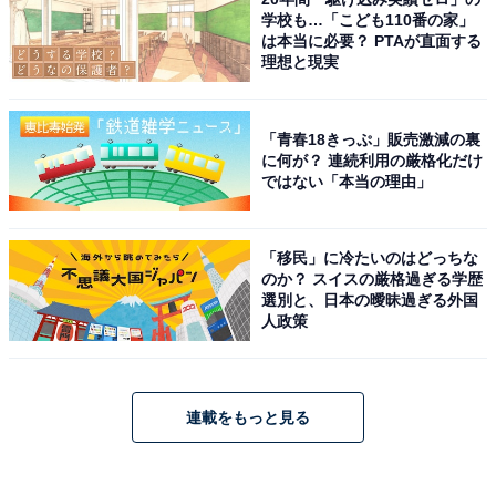
学校も…「こども110番の家」
は本当に必要？ PTAが直面する
理想と現実
「青春18きっぷ」販売激減の裏
に何が？ 連続利用の厳格化だけ
ではない「本当の理由」
「移民」に冷たいのはどっちな
のか？ スイスの厳格過ぎる学歴
選別と、日本の曖昧過ぎる外国
人政策
連載をもっと見る