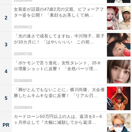
2026/08/06
女装姿が話題の47歳2児の父親、ビフォーアフ
ター姿を公開！ 「素顔もお美しくて納...
2
2025/06/12
「光の速さで成長してますね」中川翔子、双子
が10カ月に！ 「はやいいいい この前...
3
2026/07/30
「ポケモンで言う進化」女性タレント、25キ
ロ増量ショットに反響！ 「全然パーツ埋...
4
2026/08/05
「脚がとんでもないことに」横川尚隆、大会優
勝したムキムキな姿に反響！ 「リアル刃...
5
2026/08/03
カードローン50万円以上の人は、返済を3～6
ヶ月停止して『大幅に減額してから返済...
PR