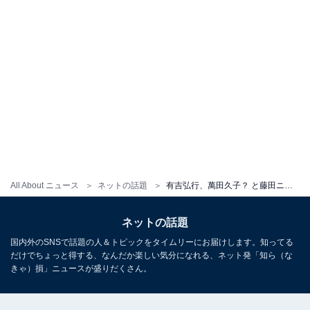
All About ニュース
ネットの話題
有吉弘行、萬田久子？ と藤田ニコルのツーショット公開で「カンニング竹山さんに似てませんか？」とツッコミ殺到
ネットの話題
国内外のSNSで話題の人＆トピックをタイムリーにお届けします。知ってる
だけでちょっと得する、なんだか楽しい気分になれる、ネット発「知ら（な
きゃ）損」ニュースが盛りだくさん。