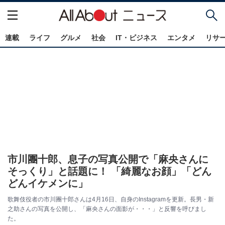
連載
ライフ
グルメ
社会
IT・ビジネス
エンタメ
リサ
市川團十郎、息子の写真公開で「麻央さんに
そっくり」と話題に！ 「綺麗なお顔」「どん
どんイケメンに」
歌舞伎役者の市川團十郎さんは4月16日、自身のInstagramを更新。長男・新
之助さんの写真を公開し、「麻央さんの面影が・・・」と反響を呼びまし
た。