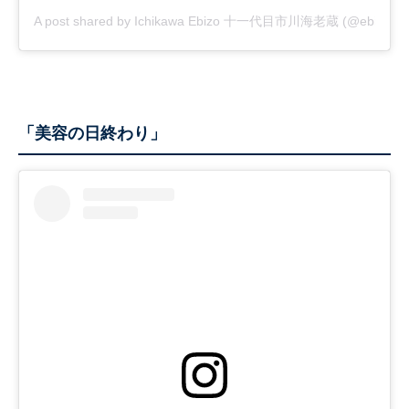
A post shared by Ichikawa Ebizo 十一代目市川海老蔵 (@ebizoichik
「美容の日終わり」