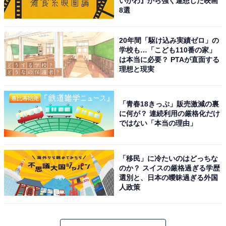
いかわ』から強く連想した映画
8選
20年間「駆け込み実績ゼロ」の
学校も…「こども110番の家」
は本当に必要？ PTAが直面する
理想と現実
「青春18きっぷ」販売激減の裏
に何が？ 連続利用の厳格化だけ
ではない「本当の理由」
「移民」に冷たいのはどっちな
のか？ スイスの厳格過ぎる学歴
選別と、日本の曖昧過ぎる外国
人政策