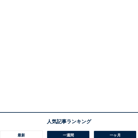
最新
一週間
一ヶ月