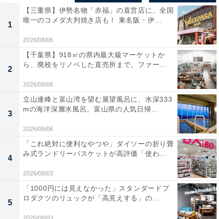
【三重県】伊勢名物「赤福」の直営店に、全国
唯一のコメダ大判焼き店も！ 東名阪・伊...
1
2026/08/06
【千葉県】918㎡の県内最大級マーケットか
ら、廃校をリノベした直売所まで。ファー...
2
2026/08/06
立山連峰と富山湾を望む展望風呂に、水深333
mの海洋深層水風呂。富山県の人気日帰...
3
2026/08/06
「これ絶対に便利なやつや」ダイソーの折り畳
み式ランドリーバスケットが高評価「使わ...
4
2026/08/03
「1000円には見えなかった」スタンダードプ
ロダクツのリュックが「高見えする」の...
5
2026/08/03