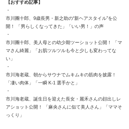
【おすすめ記事】
・
市川團十郎、9歳長男・新之助の“新ヘアスタイル”を公
開！ 「男らしくなってきた」「いい男！」の声
・
市川團十郎、美人母との幼少期ツーショット公開！ 「マ
マさん綺麗」「お肌ツルツルも今と少しも変わってな
い」
・
市川海老蔵、朝からサウナでムキムキの筋肉を披露！
「凄い肉体」「一瞬 K-1 選手かと」
・
市川海老蔵、誕生日を迎えた長女・麗禾さんの顔出しレ
アショット公開！ 「麻央さんに似て美人さん」「ママそ
っくり」