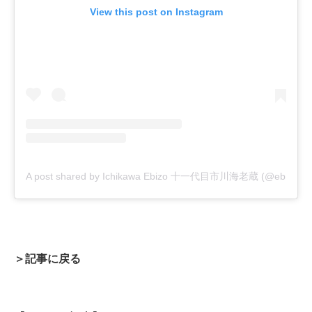
View this post on Instagram
A post shared by Ichikawa Ebizo 十一代目市川海老蔵 (@ebizoichik
＞記事に戻る