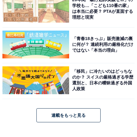
学校も…「こども110番の家」
は本当に必要？ PTAが直面する
理想と現実
「青春18きっぷ」販売激減の裏
に何が？ 連続利用の厳格化だけ
ではない「本当の理由」
「移民」に冷たいのはどっちな
のか？ スイスの厳格過ぎる学歴
選別と、日本の曖昧過ぎる外国
人政策
連載をもっと見る