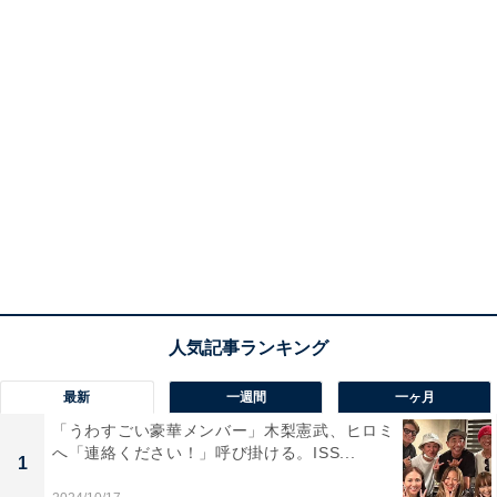
最新
一週間
一ヶ月
「うわすごい豪華メンバー」木梨憲武、ヒロミ
へ「連絡ください！」呼び掛ける。ISS...
1