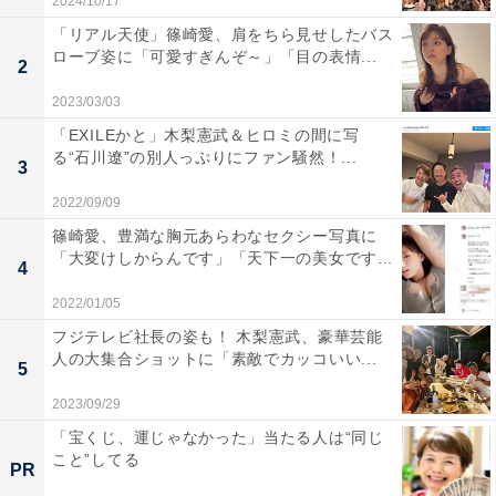
2024/10/17
「リアル天使」篠崎愛、肩をちら見せしたバス
ローブ姿に「可愛すぎんぞ～」「目の表情...
2
2023/03/03
「EXILEかと」木梨憲武＆ヒロミの間に写
る“石川遼”の別人っぷりにファン騒然！...
3
2022/09/09
篠崎愛、豊満な胸元あらわなセクシー写真に
「大変けしからんです」「天下一の美女です...
4
2022/01/05
フジテレビ社長の姿も！ 木梨憲武、豪華芸能
人の大集合ショットに「素敵でカッコいい...
5
2023/09/29
「宝くじ、運じゃなかった」当たる人は“同じ
こと”してる
PR