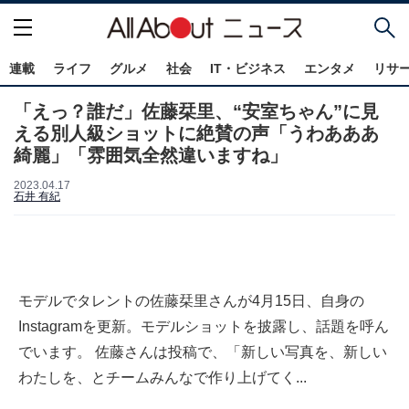
連載
ライフ
グルメ
社会
IT・ビジネス
エンタメ
リサ
「えっ？誰だ」佐藤栞里、“安室ちゃん”に見
える別人級ショットに絶賛の声「うわあああ
綺麗」「雰囲気全然違いますね」
2023.04.17
石井 有紀
モデルでタレントの佐藤栞里さんが4月15日、自身の
Instagramを更新。モデルショットを披露し、話題を呼ん
でいます。 佐藤さんは投稿で、「新しい写真を、新しい
わたしを、とチームみんなで作り上げてく...