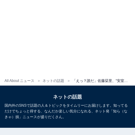
All About ニュース
ネットの話題
「えっ？誰だ」佐藤栞里、“安室ちゃん”に見える別人級ショットに絶賛の声「うわあああ綺麗」「雰囲気全然違いますね」
ネットの話題
国内外のSNSで話題の人＆トピックをタイムリーにお届けします。知ってる
だけでちょっと得する、なんだか楽しい気分になれる、ネット発「知ら（な
きゃ）損」ニュースが盛りだくさん。