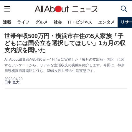
連載
ライフ
グルメ
社会
IT・ビジネス
エンタメ
リサ
世帯年収500万円・横浜市在住の5人家族「子
どもには国公立を選択してほしい」1カ月の収
支内訳を聞いた
All About編集部が3月30日～4月7日に実施した「毎月の支出額・内訳」に関
するアンケートから、リアルな生活収支の実態を紹介します。今回は、神奈
川県横浜市港南区に住む、39歳女性世帯の生活実態です。
2023.04.20
田中 寛大