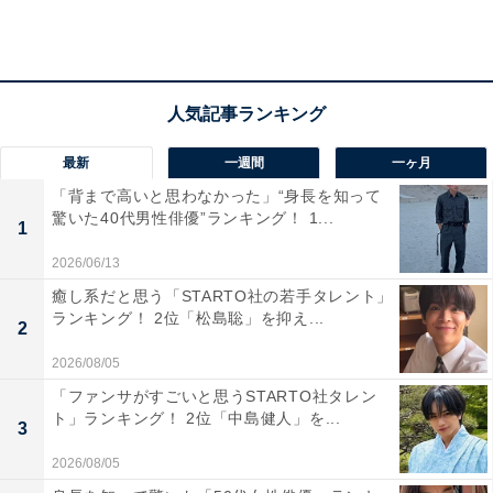
最新
一週間
一ヶ月
「背まで高いと思わなかった」“身長を知って
家賃や食費、光熱費など、リアルな収支状況とや
驚いた40代男性俳優”ランキング！ 1...
1
りくりのポイントは？
2026/06/13
癒し系だと思う「STARTO社の若手タレント」
■神奈川県横浜市港南区、39歳女性世帯の場合
ランキング！ 2位「松島聡」を抑え...
2
年収：夫400万円、妻100万円
2026/08/05
家賃：なし
「ファンサがすごいと思うSTARTO社タレン
間取り：戸建て4LDK
ト」ランキング！ 2位「中島健人」を...
3
食費：5万円
交際費：3万円
2026/08/05
電気代：1万円