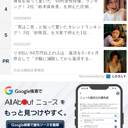
身長を知って驚いた「50代女性俳優」ランキ
ング！ 2位「鈴木保奈美」を抑えた圧倒...
ガス代：1万円
4
水道代（2カ月での請求額）：1万円
2026/08/04
通信費：1万円
「実は二世」と知って驚いたタレントランキン
車：なし
グ！ 2位「杉咲花」を大差で抑えた1位...
5
その他：子どもの習い事4万円
2025/11/07
リボ払い50万円以上の人は、返済を3～6ヶ月
今後について、「これと言って考えていない。積み立て
停止して『大幅に減額してから返済する...
PR
ている投資信託が増えたらいいな。くらいです。子ども
渋谷法務総合事務所
達にはできれば国公立を選択してほしい」とコメント。
Recommended by
現在行っている家計のやりくりのポイントとして、「支
出（固定費）を抑えること。とにかく無駄なローンは組
まない。支払いはひとつにまとめてポイントを活用す
る」と教えてくれました。