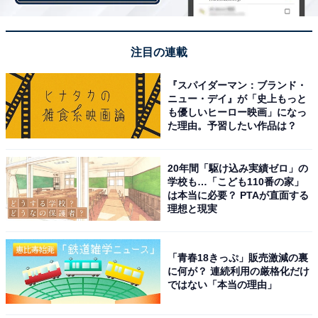
※回答者コメントは原文ママです
注目の連載
【おすすめ記事】
・
『スパイダーマン：ブランド・
「物価高でも給料は上がらず、生活が厳しい……」世帯
ニュー・デイ』が「史上もっと
も優しいヒーロー映画」になっ
年収1200万円・35歳、1カ月のリアルな収支内訳
た理由。予習したい作品は？
・
世田谷区在住・世帯年収630万円の4人家族「基本的に在
20年間「駆け込み実績ゼロ」の
宅で働き収入を得たい」1カ月のリアルな収支内訳は？
学校も…「こども110番の家」
は本当に必要？ PTAが直面する
・
理想と現実
「物価高や収入減で貯金まで手が回らない……」世帯年
収390万円・4人家族のリアルな収支内訳を聞いた
・
「青春18きっぷ」販売激減の裏
に何が？ 連続利用の厳格化だけ
年収400万円・1人暮らしの46歳女性「切り詰めてでもな
ではない「本当の理由」
るべく早く退職したい」リアルな収支内訳を聞いた
・