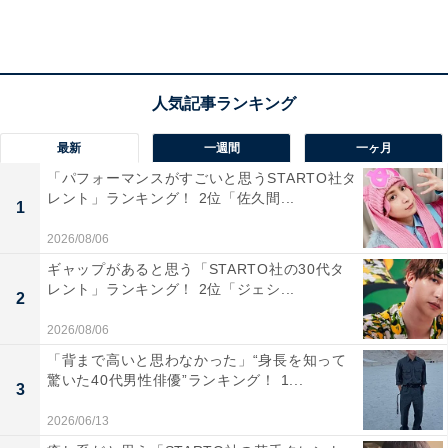
最新
一週間
一ヶ月
「パフォーマンスがすごいと思うSTARTO社タ
家賃や食費、光熱費など、リアルな収支状況とや
レント」ランキング！ 2位「佐久間...
1
りくりのポイントは？
2026/08/06
ギャップがあると思う「STARTO社の30代タ
■埼玉県所沢市、46歳女性1人暮らしの場合
レント」ランキング！ 2位「ジェシ...
2
年収：400万円
2026/08/06
家賃：8万円
「背まで高いと思わなかった」“身長を知って
間取り：1LDK
驚いた40代男性俳優”ランキング！ 1...
3
食費：4万5000円
交際費：2万5000円
2026/06/13
電気代：8000円