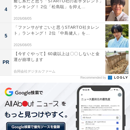
癒し系だと思う「STARTO社の若手タレント」
ランキング！ 2位「松島聡」を抑え...
ガス代：0円
4
水道代（2カ月での請求額）：6000円
2026/08/05
通信費：8000円
「ファンサがすごいと思うSTARTO社タレン
車：なし
ト」ランキング！ 2位「中島健人」を...
5
その他：猫のご飯、砂、おやつ、病院代など3万円
2026/08/05
【今すぐやって】60歳以上は〇〇しないと金
今後については、「生活費を切り詰めてもいいのでなる
運が崩壊します
PR
べく早く退職して猫とのんびり暮らしたいという気持ち
合同会社デジタルファーム
が一番強いが、実家の母親が亡くなったら家に住むか売
Recommended by
るかしないといけない」とコメント。
現在行っている節約術については、
・おかずをまとめて作って小分けにして冷凍
・安売りがあるときは冷凍できる食材は多めに買う
・冷凍できない食材はまとめておかずを作ってしまう
と教えてくれました。