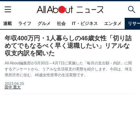
連載
ライフ
グルメ
社会
IT・ビジネス
エンタメ
リサ
年収400万円・1人暮らしの46歳女性「切り詰
めてでもなるべく早く退職したい」リアルな
収支内訳を聞いた
All About編集部が3月30日～4月7日に実施した「毎月の支出額・内訳」に関
するアンケートから、リアルな生活収支の実態を紹介します。今回は、埼玉
県所沢市に住む、46歳女性世帯の生活実態です。
2023.04.20
田中 寛大