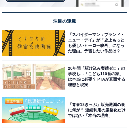
注目の連載
※回答者コメントは原文ママです
『スパイダーマン：ブランド・
【おすすめ記事】
ニュー・デイ』が「史上もっと
も優しいヒーロー映画」になっ
・
た理由。予習したい作品は？
「物価高でも給料は上がらず、生活が厳しい……」世帯
年収1200万円・35歳、1カ月のリアルな収支内訳
20年間「駆け込み実績ゼロ」の
・
学校も…「こども110番の家」
は本当に必要？ PTAが直面する
世田谷区在住・世帯年収630万円の4人家族「基本的に在
理想と現実
宅で働き収入を得たい」1カ月のリアルな収支内訳は？
・
「物価高や収入減で貯金まで手が回らない……」世帯年
「青春18きっぷ」販売激減の裏
に何が？ 連続利用の厳格化だけ
収390万円・4人家族のリアルな収支内訳を聞いた
ではない「本当の理由」
・
年収850万円・資産1億円を目指す38歳男性、1カ月の