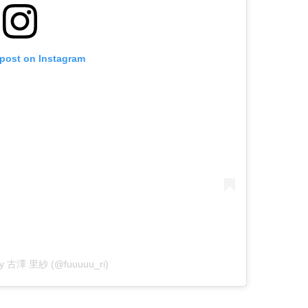
 post on Instagram
 by 古澤 里紗 (@fuuuuu_ri)