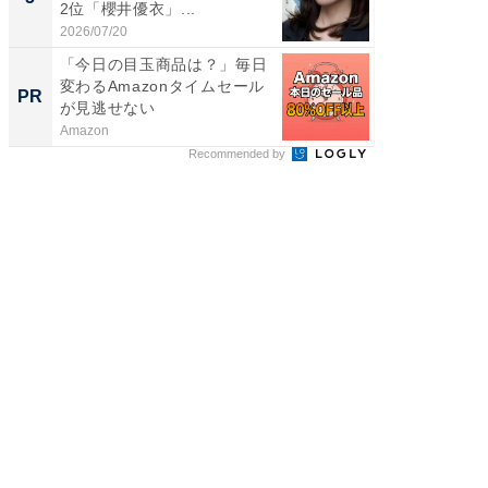
2位「櫻井優衣」...
ンキング
2026/07/20
2026/08/0
「今日の目玉商品は？」毎日
特別な名
変わるAmazonタイムセール
で選ぶR
PR
PR
が見逃せない
Amazon
ReFa GIN
Recommended by