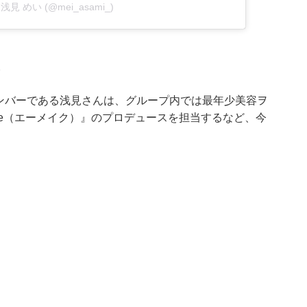
by 浅見 めい (@mei_asami_)
。
のメンバーである浅見さんは、グループ内では最年少美容ヲ
Ake（エーメイク）』のプロデュースを担当するなど、今