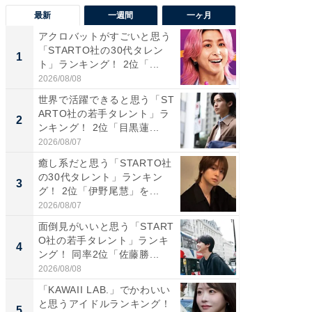
最新
一週間
一ヶ月
アクロバットがすごいと思う
癒し系だ
「STARTO社の30代タレン
の若手
1
1
ト」ランキング！ 2位「...
グ！ 2
2026/08/08
2026/08/0
世界で活躍できると思う「ST
癒し系だ
ARTO社の若手タレント」ラ
の30代
2
2
ンキング！ 2位「目黒蓮...
グ！ 2
2026/08/07
2026/08/0
癒し系だと思う「STARTO社
「パフ
の30代タレント」ランキン
思うST
3
3
グ！ 2位「伊野尾慧」を...
ンキング
2026/08/07
2026/08/0
面倒見がいいと思う「START
ギャップ
O社の若手タレント」ランキ
RTO社
4
4
ング！ 同率2位「佐藤勝...
キング！
2026/08/08
2026/08/0
「KAWAII LAB.」でかわいい
世界で活
と思うアイドルランキング！
ARTO
5
5