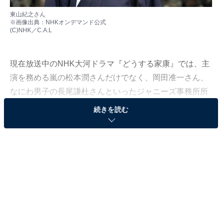
東山紀之さん
※画像出典：
NHKオンデマンド公式
(C)NHK／C.A.L
現在放送中のNHK大河ドラマ『どうする家康』では、主
演を務める嵐の松本潤さんだけでなく、岡田准一さん、
なにわ男子の長尾謙杜さんといったジャニーズ事務所所
属の俳優が出演します。普段あまり見られない袴（はか
続きを読む
ま）や甲冑（かっちゅう）を身にまとう姿にほれぼれす
るファンが続出しているのだとか。
All About編集部は「大河ドラマに出てほしいジャニー
ズ」に関する独自調査を実施。同調査は、全国の10〜70
代の男女339人を対象にインターネット上で実施しまし
た（調査期間：2023年3月27日～4月10日）。今回は
「武士の袴が似合うと思う現役ジャニーズ」ランキング