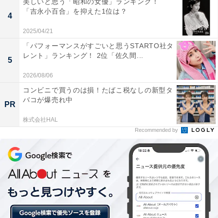
美しいと思う「昭和の女優」ランキング！
「吉永小百合」を抑えた1位は？
4
2025/04/21
「パフォーマンスがすごいと思うSTARTO社タ
レント」ランキング！ 2位「佐久間...
5
2026/08/06
コンビニで買うのは損！たばこ税なしの新型タ
第2位：東山紀之
バコが爆売れ中
PR
第2位には、東山紀之さんが選ばれました。第3位の松岡
株式会社HAL
Recommended by
さんと同じく『必殺仕事人』シリーズに出演し、多くの
時代劇やドラマで和装などを披露しています。
回答者からは「必殺仕事人シリーズの影響があり、落ち
着いた着こなしで似合うと思います（57歳男性）」「時
代劇経験が豊富で、武士の姿がよく似合うことを知って
います（36歳女性）」など、これまでの出演作から東山