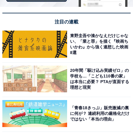
さんの袴姿を想起しやすい、といったコメントが寄せら
れました。
注目の連載
また「シュッとした顔立ちと共にスラッとした体型、年
東野圭吾や湊かなえだけじゃな
齢も踏まえ、貫禄のある素敵な武士の袴姿となる事間違
い、「業と罪」を描く『映画ち
いかわ』から強く連想した映画
いないと思えたので（53歳女性）」「年配役で端正な顔
8選
立ち、という役が成り立つから（38歳男性）」といっ
た、凛とした顔立ちと体格の良さを挙げる人も多数いま
20年間「駆け込み実績ゼロ」の
した。
学校も…「こども110番の家」
は本当に必要？ PTAが直面する
理想と現実
「青春18きっぷ」販売激減の裏
に何が？ 連続利用の厳格化だけ
ではない「本当の理由」