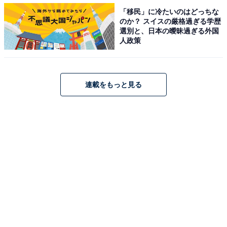
「移民」に冷たいのはどっちな
のか？ スイスの厳格過ぎる学歴
選別と、日本の曖昧過ぎる外国
人政策
連載をもっと見る
第1位：岡田准一
第1位は、岡田准一さんでした。所属グループのV6が
2021年に解散した後も、多くのドラマや映画に出演。岡
田さんの演技力は高く評価されており、2014年の大河ド
ラマ『軍師官兵衛』でも主演を務めました。
回答者からは「数々の映画や大河ドラマで、歴史上の人
物を演じているので、袴姿が似合いそうです（39歳女
性）」「武術をしているだけに姿勢もいいので袴姿がか