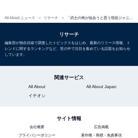
っこいいです（52歳女性）」など、岡田さんの姿勢の良
さから、袴姿が似合いそうといったコメントが集まりま
All About ニュース
リサーチ
「武士の袴が似合うと思う現役ジャニーズ」ランキング！ 松岡昌宏、東山紀之を抑えた1位は？
した。
リサーチ
さらに「体格がいいので着崩れしている感がなくていい
編集部が独自目線で調査したトピックスをはじめ、最新のリリース情報、ト
レンドに関するランキングなど、世の中で注目を集めている話題をお知らせ
と思います（49歳男性）」「がっちりした筋肉質な体型
しています。
が武士らしく感じます（40歳女性）」といった声もあり
ました。
関連サービス
All About
All About Japan
＞19位までの全ランキング結果を見る
イチオシ
サイト情報
※回答者のコメントは原文ママです
会社概要
広告掲載
プライバシーポリシー
著作権・商標・免責事項