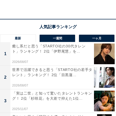
性）」など、人気ドラマシリーズ『必殺仕事人』（テレ
ビ朝日系）での印象が強く残っている人が多いようで
す。
中には「松岡くんであればそれなりの役職である立場
最新
一週間
一ヶ月
で、ちょっと嫌な役をやってくれたらはまり役になりそ
癒し系だと思う「STARTO社の30代タレン
うです（33歳女性）」「主役というよりは人を食うよう
ト」ランキング！ 2位「伊野尾慧」を...
1
な役柄など（42歳女性）」など、癖のある役を演じてほ
2026/08/07
しいと考えている人もいました。
世界で活躍できると思う「STARTO社の若手タ
レント」ランキング！ 2位「目黒蓮...
2
2026/08/07
「実は二世」と知って驚いたタレントランキン
グ！ 2位「杉咲花」を大差で抑えた1位...
3
2025/11/07