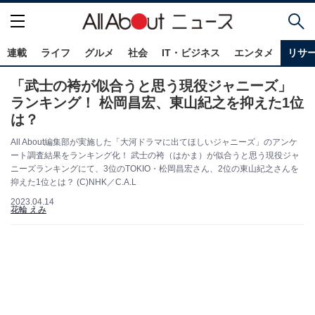
連載
ライフ
グルメ
社会
IT・ビジネス
エンタメ
リサ
「武士の袴が似合うと思う現役ジャニーズ」
ランキング！ 松岡昌宏、東山紀之を抑えた1位
は？
All About編集部が実施した「大河ドラマに出てほしいジャニーズ」のアンケ
ート調査結果をランキング化！ 武士の袴（はかま）が似合うと思う現役ジャ
ニーズランキングにて、3位のTOKIO・松岡昌宏さん、2位の東山紀之さんを
抑えた1位とは？ (C)NHK／C.A.L
2023.04.14
花輪 えみ