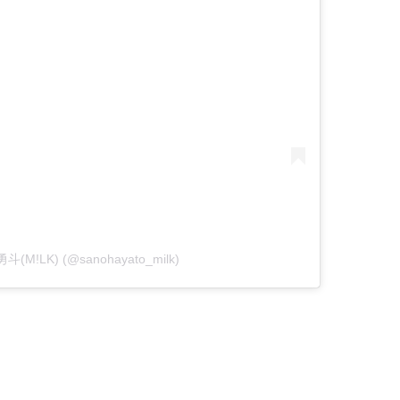
勇斗(M!LK) (@sanohayato_milk)