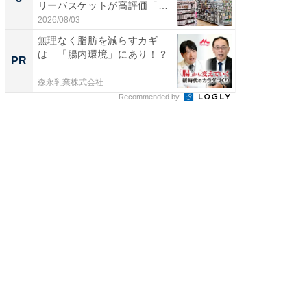
リーバスケットが高評価「使
は和の
わ...
が...
2026/08/03
2026/08/0
無理なく脂肪を減らすカギ
一橋大
は 「腸内環境」にあり！？
を５年
PR
PR
ラム
森永乳業株式会社
一橋大学
Recommended by