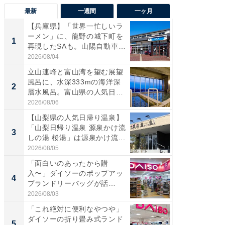
最新
一週間
一ヶ月
【兵庫県】「世界一忙しいラ
【兵庫
ーメン」に、龍野の城下町を
ーメン
1
1
再現したSAも。山陽自動車
再現した
道...
道...
2026/08/04
2026/08/0
立山連峰と富山湾を望む展望
【三重
風呂に、水深333mの海洋深
「鈴鹿天
2
2
層水風呂。富山県の人気日
は100
帰...
2026/08/06
2026/08/0
【山梨県の人気日帰り温泉】
ステラ
「山梨日帰り温泉 源泉かけ流
詰め放題
3
3
しの湯 桜湯」は源泉かけ流...
00円で「
2026/08/05
2026/08/0
「面白いのあったから購
「ミニオ
入〜」ダイソーのポップアッ
ッグ！ 
4
4
プランドリーバッグが話
ど、夏限
題。“さま...
2026/08/03
2026/08/0
「これ絶対に便利なやつや」
【埼玉
ダイソーの折り畳み式ランド
「行田天
5
5