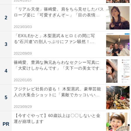
2024/10/17
「リアル天使」篠崎愛、肩をちら見せしたバス
ローブ姿に「可愛すぎんぞ～」「目の表情...
2
2023/03/03
「EXILEかと」木梨憲武＆ヒロミの間に写
る“石川遼”の別人っぷりにファン騒然！...
3
2022/09/09
篠崎愛、豊満な胸元あらわなセクシー写真に
「大変けしからんです」「天下一の美女です...
4
2022/01/05
フジテレビ社長の姿も！ 木梨憲武、豪華芸能
人の大集合ショットに「素敵でカッコいい...
5
2023/09/29
【今すぐやって】60歳以上は〇〇しないと金
運が崩壊します
PR