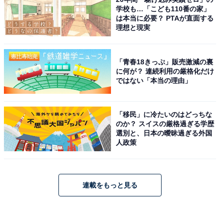
学校も…「こども110番の家」
は本当に必要？ PTAが直面する
理想と現実
「青春18きっぷ」販売激減の裏
に何が？ 連続利用の厳格化だけ
ではない「本当の理由」
「移民」に冷たいのはどっちな
のか？ スイスの厳格過ぎる学歴
選別と、日本の曖昧過ぎる外国
人政策
連載をもっと見る