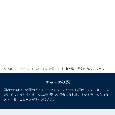
All About ニュース
ネットの話題
杉浦太陽、長女の高校生ショット公開！ 辻希美さんとのスリーショットで成長した姿を見せる家族写真
ネットの話題
国内外のSNSで話題の人＆トピックをタイムリーにお届けします。知ってる
だけでちょっと得する、なんだか楽しい気分になれる、ネット発「知ら（な
きゃ）損」ニュースが盛りだくさん。