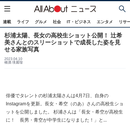
連載
ライフ
グルメ
社会
IT・ビジネス
エンタメ
リサ
杉浦太陽、長女の高校生ショット公開！ 辻希
美さんとのスリーショットで成長した姿を見
せる家族写真
2023.04.10
橋酒 瑛麗瑠
俳優でタレントの杉浦太陽さんは4月7日、自身の
Instagramを更新。長女・希空（のあ）さんの高校生ショ
ットを公開しました。 杉浦さんは「長女・希空が高校生
に！ 長男・青空が中学生になりました！」と...