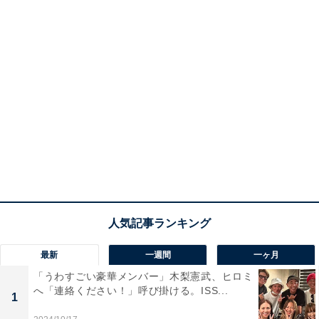
最新
一週間
一ヶ月
「うわすごい豪華メンバー」木梨憲武、ヒロミ
へ「連絡ください！」呼び掛ける。ISS...
1