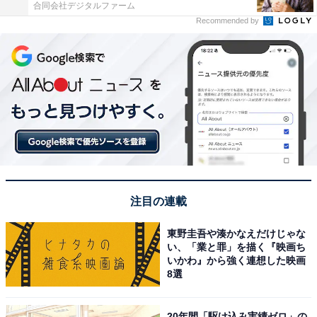
合同会社デジタルファーム
Recommended by
注目の連載
東野圭吾や湊かなえだけじゃな
い、「業と罪」を描く『映画ち
いかわ』から強く連想した映画
8選
20年間「駆け込み実績ゼロ」の