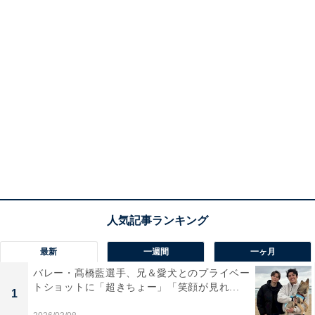
最新
一週間
一ヶ月
バレー・髙橋藍選手、兄＆愛犬とのプライベー
トショットに「超きちょー」「笑顔が見れ...
1