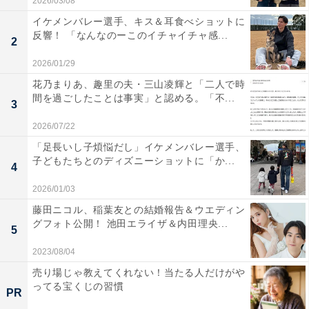
2026/03/08
イケメンバレー選手、キス＆耳食べショットに
反響！ 「なんなのーこのイチャイチャ感...
2
2026/01/29
花乃まりあ、趣里の夫・三山凌輝と「二人で時
間を過ごしたことは事実」と認める。「不...
3
2026/07/22
「足長いし子煩悩だし」イケメンバレー選手、
子どもたちとのディズニーショットに「か...
4
2026/01/03
藤田ニコル、稲葉友との結婚報告＆ウエディン
グフォト公開！ 池田エライザ＆内田理央...
5
2023/08/04
売り場じゃ教えてくれない！当たる人だけがや
ってる宝くじの習慣
PR