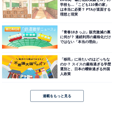
学校も…「こども110番の家」
は本当に必要？ PTAが直面する
理想と現実
「青春18きっぷ」販売激減の裏
に何が？ 連続利用の厳格化だけ
ではない「本当の理由」
「移民」に冷たいのはどっちな
のか？ スイスの厳格過ぎる学歴
選別と、日本の曖昧過ぎる外国
人政策
連載をもっと見る