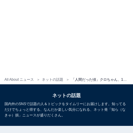
All About ニュース
ネットの話題
「人間だった頃」クロちゃん、10年前の写真を公開！ 「ふつーにカッコいいじゃん」「昔の方が痩せてる」
ネットの話題
国内外のSNSで話題の人＆トピックをタイムリーにお届けします。知ってる
だけでちょっと得する、なんだか楽しい気分になれる、ネット発「知ら（な
きゃ）損」ニュースが盛りだくさん。