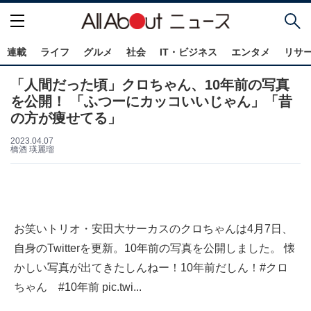
連載
ライフ
グルメ
社会
IT・ビジネス
エンタメ
リサ
「人間だった頃」クロちゃん、10年前の写真
を公開！ 「ふつーにカッコいいじゃん」「昔
の方が痩せてる」
2023.04.07
橋酒 瑛麗瑠
お笑いトリオ・安田大サーカスのクロちゃんは4月7日、
自身のTwitterを更新。10年前の写真を公開しました。 懐
かしい写真が出てきたしんねー！10年前だしん！#クロ
ちゃん #10年前 pic.twi...