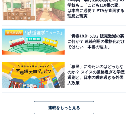
学校も…「こども110番の家」
は本当に必要？ PTAが直面する
理想と現実
「青春18きっぷ」販売激減の裏
に何が？ 連続利用の厳格化だけ
ではない「本当の理由」
「移民」に冷たいのはどっちな
のか？ スイスの厳格過ぎる学歴
選別と、日本の曖昧過ぎる外国
人政策
連載をもっと見る