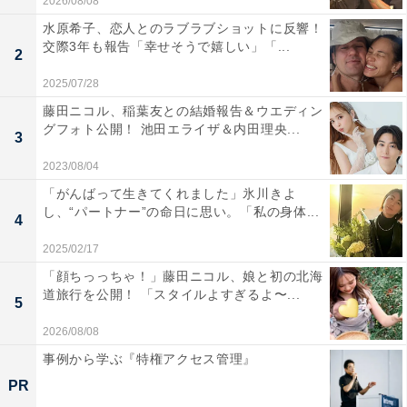
2026/08/08
水原希子、恋人とのラブラブショットに反響！
交際3年も報告「幸せそうで嬉しい」「...
2
2025/07/28
藤田ニコル、稲葉友との結婚報告＆ウエディン
グフォト公開！ 池田エライザ＆内田理央...
3
2023/08/04
「がんばって生きてくれました」氷川きよ
し、“パートナー”の命日に思い。「私の身体...
4
2025/02/17
「顔ちっっちゃ！」藤田ニコル、娘と初の北海
道旅行を公開！ 「スタイルよすぎるよ〜...
5
2026/08/08
事例から学ぶ『特権アクセス管理』
PR