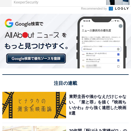
KeeperSecurity
Recommended by
注目の連載
東野圭吾や湊かなえだけじゃな
い、「業と罪」を描く『映画ち
いかわ』から強く連想した映画
8選
20年間「駆け込み実績ゼロ」の