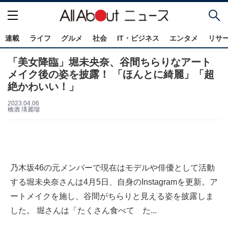
連載
ライフ
グルメ
社会
IT・ビジネス
エンタメ
リサ
「美女降臨」堀未央奈、谷間ちらりなアート
メイク後の姿を披露！ 「ほんとに綺麗」「超
絶かわいい！」
2023.04.06
橋酒 瑛麗瑠
乃木坂46の元メンバーで現在はモデルや俳優として活動
する堀未央奈さんは4月5日、自身のInstagramを更新。ア
ートメイクを施し、谷間がちらりと見える姿を披露しま
した。 堀さんは「たくさん食べて た...