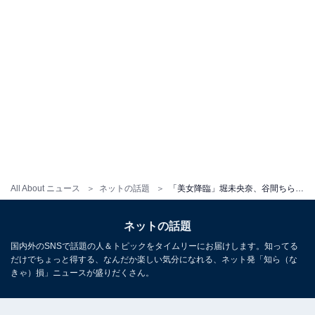
All About ニュース
ネットの話題
「美女降臨」堀未央奈、谷間ちらりなアートメイク後の姿を披露！ 「ほんとに綺麗」「超絶かわいい！」
ネットの話題
国内外のSNSで話題の人＆トピックをタイムリーにお届けします。知ってる
だけでちょっと得する、なんだか楽しい気分になれる、ネット発「知ら（な
きゃ）損」ニュースが盛りだくさん。