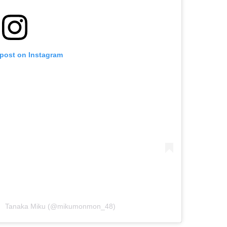
 post on Instagram
 Tanaka Miku (@mikumonmon_48)