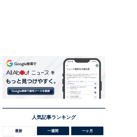
最新
一週間
一ヶ月