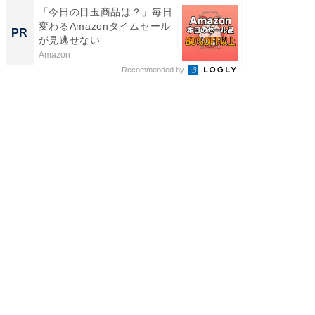
「今日の目玉商品は？」毎日
すべて
変わるAmazonタイムセール
るその
PR
PR
が見逃せない
Amazon
COCO VIL
Recommended by