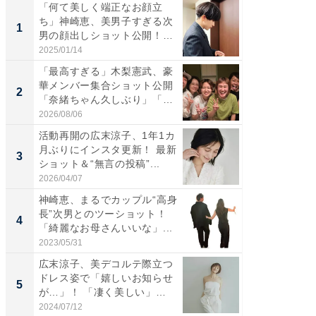
「何て美しく端正なお顔立
「さす
ち」神崎恵、美男子すぎる次
は」高
1
1
男の顔出しショット公開！
災地を
「め...
「カ...
2025/01/14
2026/08/0
「最高すぎる」木梨憲武、豪
「女の
華メンバー集合ショット公開
介、バ
2
2
「奈緒ちゃん久しぶり」「み
らのプレ
ん...
愛...
2026/08/06
2026/08/0
活動再開の広末涼子、1年1カ
「脚が
月ぶりにインスタ更新！ 最新
横川尚
3
3
ショット＆“無言の投稿”...
ムキな姿
刃...
2026/04/07
2026/08/0
神崎恵、まるでカップル“高身
「え、
長”次男とのツーショット！
芸人、2
4
4
「綺麗なお母さんいいな」...
エットに
2023/05/31
2026/08/0
広末涼子、美デコルテ際立つ
「脳がバ
ドレス姿で「嬉しいお知らせ
装姿が話
5
5
が…」！ 「凄く美しい」
のお父さ
「透...
2024/07/12
2026/08/0