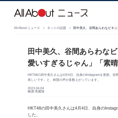
All About ニュース
ネットの話題
田中美久、谷間あらわなビキニ
田中美久、谷間あらわなビ
愛いすぎるじゃん」「素
HKT48の田中美久さんは4月4日、自身のInstagramを
美しいです」と、称賛の声が多数上がっています。
2023.04.04
橋酒 瑛麗瑠
HKT48の田中美久さんは4月4日、自身のIns
した。