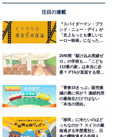
注目の連載
『スパイダーマン：ブラ
ンド・ニュー・デイ』が
「史上もっとも優しいヒ
ーロー映画」になった理
由。予習したい作品は？
20年間「駆け込み実績ゼ
ロ」の学校も…「こども
110番の家」は本当に必
要？ PTAが直面する理想
と現実
「青春18きっぷ」販売激
減の裏に何が？ 連続利用
の厳格化だけではない
「本当の理由」
「移民」に冷たいのはど
っちなのか？ スイスの厳
格過ぎる学歴選別と、日
本の曖昧過ぎる外国人政