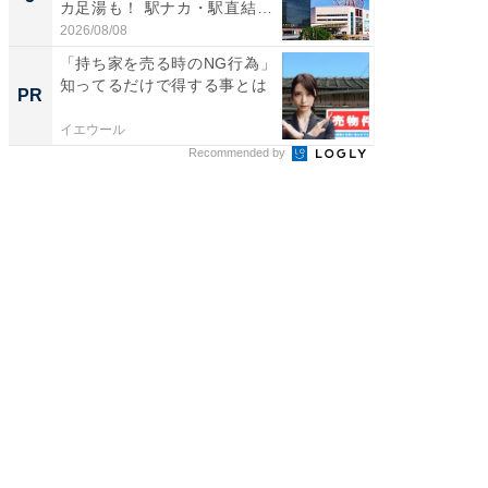
カ足湯も！ 駅ナカ・駅直結
層水風
ス...
帰...
2026/08/08
2026/08/0
「持ち家を売る時のNG行為」
「持ち家
知ってるだけで得する事とは
知って
PR
PR
イエウール
イエウー
Recommended by