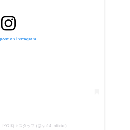
 post on Instagram
 IYO 時々スタッフ (@iyo14_official)