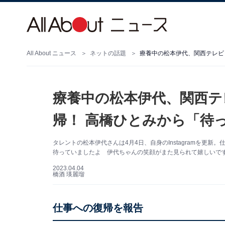
All About ニュース
ネットの話題
療養中の松本伊代、関西テ
帰！ 高橋ひとみから「待
タレントの松本伊代さんは4月4日、自身のInstagramを
待っていましたよ 伊代ちゃんの笑顔がまた見られて嬉しいで
2023.04.04
橋酒 瑛麗瑠
仕事への復帰を報告