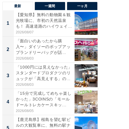
最新
一週間
一ヶ月
【愛知県】無料の動物園＆観
【兵庫
光牧場に、市初の天然温泉
ーメン
1
1
も！ 高速道路のハイウェイオ
再現した
ア...
道...
2026/08/07
2026/08/0
「面白いのあったから購
【三重
入〜」ダイソーのポップアッ
の直営
2
2
プランドリーバッグが話
ダ大判焼
題。“さま...
伊...
2026/08/03
2026/08/0
「1000円には見えなかった」
【千葉県
スタンダードプロダクツのリ
級マー
3
3
ュックが「高見えする」の...
ノベし
ー...
2026/08/03
2026/08/0
「15分で完成してめちゃ楽し
「100
かった」3COINSの「モール
スタン
4
4
ドールトレカケースキッ...
ュックが
2026/08/05
2026/08/0
【鹿児島県】桜島を望む駅ビ
立山連
ルの大観覧車に、無料の駅ナ
風呂に、
5
5