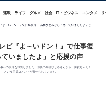
連載
ライフ
グルメ
社会
IT・ビジネス
エンタメ
リ
療養中の松本伊代、関西テレビ『よ～いドン！』で仕事復帰！ 高橋ひとみから「待っていましたよ」と応援の声
レビ『よ～いドン！』で仕事復
っていましたよ」と応援の声
更新。仕事への復帰を報告しました。俳優の高橋ひとみさんから「伊代ちゃん！
す」という応援コメントが寄せられています。