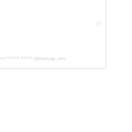
や/?????? ????? (@mariyagi_san)