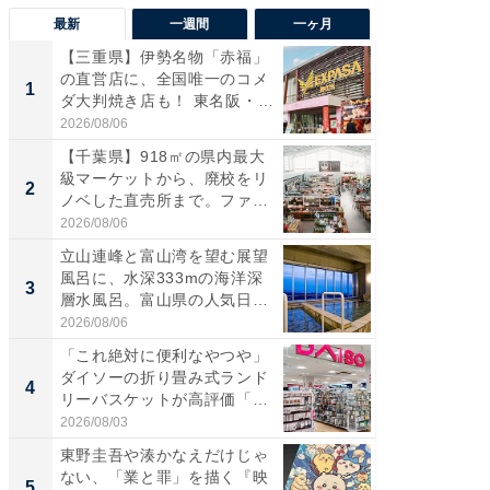
最新
一週間
一ヶ月
【三重県】伊勢名物「赤福」
【兵庫
の直営店に、全国唯一のコメ
ーメン
1
1
ダ大判焼き店も！ 東名阪・
再現した
伊...
道...
2026/08/06
2026/08/0
【千葉県】918㎡の県内最大
ステラ
級マーケットから、廃校をリ
詰め放題
2
2
ノベした直売所まで。ファ
00円で「
ー...
2026/08/06
2026/08/0
立山連峰と富山湾を望む展望
「面白
風呂に、水深333mの海洋深
入〜」
3
3
層水風呂。富山県の人気日
プラン
帰...
題。“さま
2026/08/06
2026/08/0
「これ絶対に便利なやつや」
「これ
ダイソーの折り畳み式ランド
ダイソ
4
4
リーバスケットが高評価「使
リーバ
わ...
わ...
2026/08/03
2026/08/0
東野圭吾や湊かなえだけじゃ
「100
ない、「業と罪」を描く『映
スタン
5
5