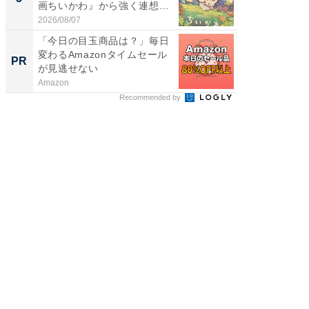
画ちいかわ』から強く連想し
ュックが
た...
2026/08/07
2026/08/0
「今日の目玉商品は？」毎日
全国の
変わるAmazonタイムセール
付きの
PR
PR
が見逃せない
Amazon
COCO VIL
Recommended by