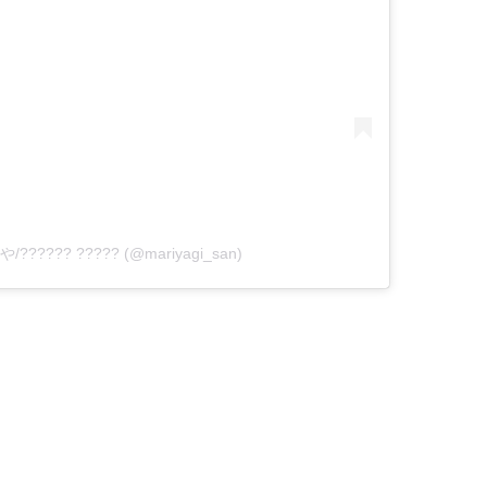
や/?????? ????? (@mariyagi_san)