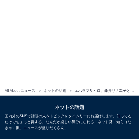
All About ニュース
ネットの話題
エハラマサヒロ、藤井リナ親子との家族ショット！ 「産まれて数年でもうイケメン美人過ぎてカッコいい」
ネットの話題
国内外のSNSで話題の人＆トピックをタイムリーにお届けします。知ってる
だけでちょっと得する、なんだか楽しい気分になれる、ネット発「知ら（な
きゃ）損」ニュースが盛りだくさん。