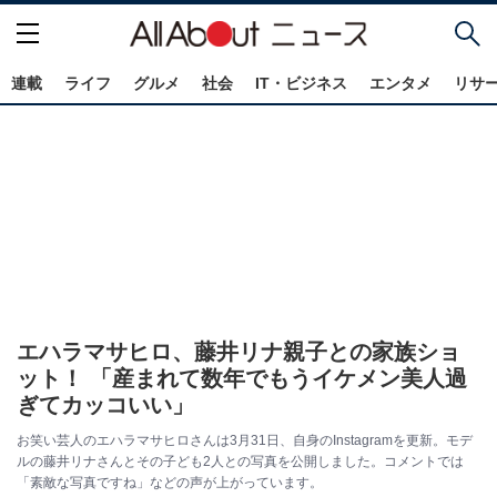
連載
ライフ
グルメ
社会
IT・ビジネス
エンタメ
リサ
エハラマサヒロ、藤井リナ親子との家族ショ
ット！ 「産まれて数年でもうイケメン美人過
ぎてカッコいい」
お笑い芸人のエハラマサヒロさんは3月31日、自身のInstagramを更新。モデ
ルの藤井リナさんとその子ども2人との写真を公開しました。コメントでは
「素敵な写真ですね」などの声が上がっています。