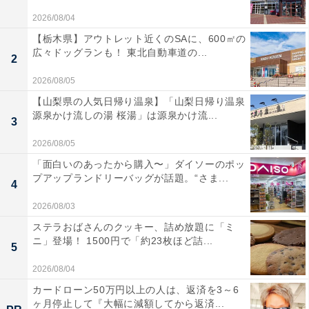
2026/08/04
【栃木県】アウトレット近くのSAに、600㎡の
広々ドッグランも！ 東北自動車道の...
2
2026/08/05
【山梨県の人気日帰り温泉】「山梨日帰り温泉
源泉かけ流しの湯 桜湯」は源泉かけ流...
3
2026/08/05
「面白いのあったから購入〜」ダイソーのポッ
プアップランドリーバッグが話題。“さま...
4
2026/08/03
ステラおばさんのクッキー、詰め放題に「ミ
ニ」登場！ 1500円で「約23枚ほど詰...
5
2026/08/04
カードローン50万円以上の人は、返済を3～6
ヶ月停止して『大幅に減額してから返済...