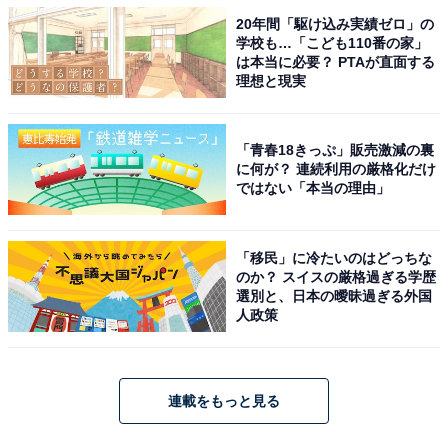
20年間「駆け込み実績ゼロ」の
学校も…「こども110番の家」
は本当に必要？ PTAが直面する
理想と現実
「青春18きっぷ」販売激減の裏
に何が？ 連続利用の厳格化だけ
ではない「本当の理由」
「移民」に冷たいのはどっちな
のか？ スイスの厳格過ぎる学歴
選別と、日本の曖昧過ぎる外国
人政策
連載をもっと見る