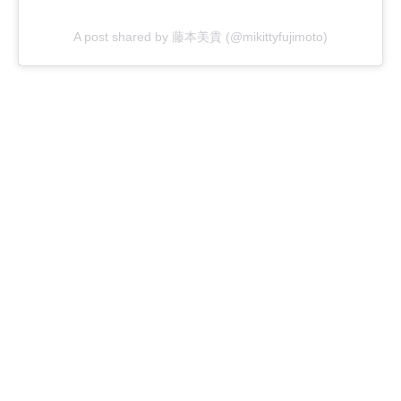
A post shared by 藤本美貴 (@mikittyfujimoto)