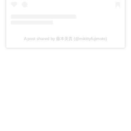
A post shared by 藤本美貴 (@mikittyfujimoto)