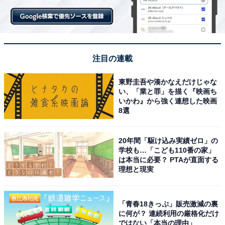
注目の連載
東野圭吾や湊かなえだけじゃな
い、「業と罪」を描く『映画ち
いかわ』から強く連想した映画
8選
20年間「駆け込み実績ゼロ」の
学校も…「こども110番の家」
は本当に必要？ PTAが直面する
理想と現実
「青春18きっぷ」販売激減の裏
に何が？ 連続利用の厳格化だけ
ではない「本当の理由」