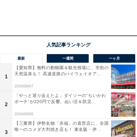
最新
一週間
一ヶ月
【愛知県】無料の動物園＆観光牧場に、市初の
天然温泉も！ 高速道路のハイウェイオア...
1
2026/08/07
「やっと巡り会えたよ」ダイソーの“ちいかわ
ポーチ”が220円で反響。ぬい活＆防災...
2
2026/08/06
【三重県】伊勢名物「赤福」の直営店に、全国
唯一のコメダ大判焼き店も！ 東名阪・伊...
3