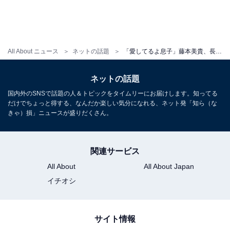
All About ニュース
ネットの話題
「愛してるよ息子」藤本美貴、長男の誕生日を祝うファミリーショットを公開！ 夫・庄司智春もコメント
ネットの話題
国内外のSNSで話題の人＆トピックをタイムリーにお届けします。知ってる
だけでちょっと得する、なんだか楽しい気分になれる、ネット発「知ら（な
きゃ）損」ニュースが盛りだくさん。
関連サービス
All About
All About Japan
イチオシ
サイト情報