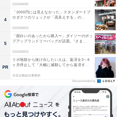
2026/08/06
「1000円には見えなかった」スタンダードプ
ロダクツのリュックが「高見えする」の...
4
2026/08/03
「面白いのあったから購入〜」ダイソーのポッ
プアップランドリーバッグが話題。“さま...
5
2026/08/03
リボ地獄から抜け出したい人は、返済を3～6
ヶ月停止して『大幅に減額してから返済す...
PR
渋谷法務総合事務所
Recommended by