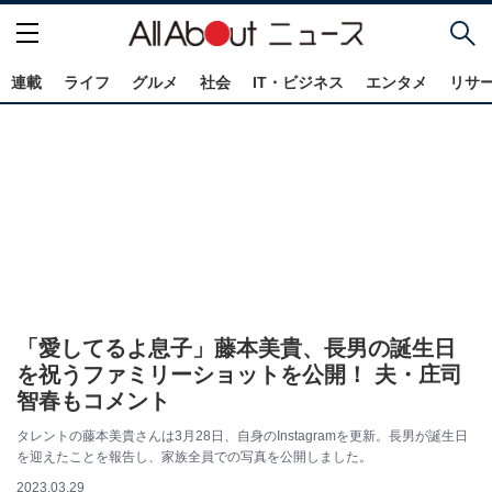
連載
ライフ
グルメ
社会
IT・ビジネス
エンタメ
リサ
「愛してるよ息子」藤本美貴、長男の誕生日
を祝うファミリーショットを公開！ 夫・庄司
智春もコメント
タレントの藤本美貴さんは3月28日、自身のInstagramを更新。長男が誕生日
を迎えたことを報告し、家族全員での写真を公開しました。
2023.03.29