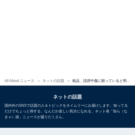
All About ニュース
ネットの話題
粗品、誹謗中傷に困っていると明かすも「黙れなでしこJAPAN」と丸山桂里奈を誹謗中傷!? ファンからは応援の声も
ネットの話題
国内外のSNSで話題の人＆トピックをタイムリーにお届けします。知ってる
だけでちょっと得する、なんだか楽しい気分になれる、ネット発「知ら（な
きゃ）損」ニュースが盛りだくさん。