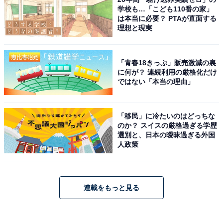
学校も…「こども110番の家」
は本当に必要？ PTAが直面する
理想と現実
「青春18きっぷ」販売激減の裏
に何が？ 連続利用の厳格化だけ
ではない「本当の理由」
「移民」に冷たいのはどっちな
のか？ スイスの厳格過ぎる学歴
選別と、日本の曖昧過ぎる外国
人政策
連載をもっと見る