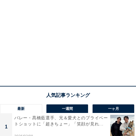
最新
一週間
一ヶ月
バレー・髙橋藍選手、兄＆愛犬とのプライベー
トショットに「超きちょー」「笑顔が見れ...
1