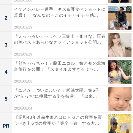
2026/03/08
イケメンバレー選手、キス＆耳食べショットに
反響！ 「なんなのーこのイチャイチャ感...
2
2026/01/29
「えっっろい」ヘラヘラ三銃士・まりな、圧巻
の美バストあらわなグラビアショット公開...
3
2023/09/29
「顔ちっっちゃ！」藤田ニコル、娘と初の北海
道旅行を公開！ 「スタイルよすぎるよ〜...
4
2026/08/08
「ユメが、ついに歩いた」杉浦太陽、第5子
が“立っち”に挑戦する姿を披露！ 「出来...
5
2026/08/04
【昭和43年以前生まれはロト６この数字を買
うべき】6つの数字が「完全一致」する方...
PR