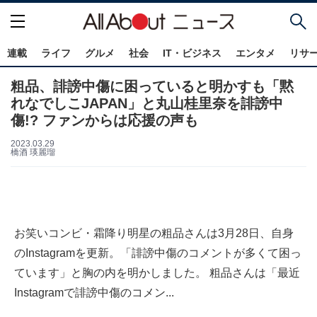
連載
ライフ
グルメ
社会
IT・ビジネス
エンタメ
リサ
粗品、誹謗中傷に困っていると明かすも「黙
れなでしこJAPAN」と丸山桂里奈を誹謗中
傷!? ファンからは応援の声も
2023.03.29
橋酒 瑛麗瑠
お笑いコンビ・霜降り明星の粗品さんは3月28日、自身
のInstagramを更新。「誹謗中傷のコメントが多くて困っ
ています」と胸の内を明かしました。 粗品さんは「最近
Instagramで誹謗中傷のコメン...