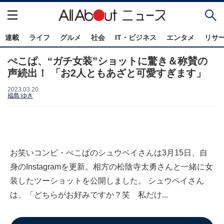
連載
ライフ
グルメ
社会
IT・ビジネス
エンタメ
リサ
ぺこぱ、“ガチ女装”ショットに驚き＆称賛の
声続出！ 「お2人ともあざと可愛すぎます」
2023.03.20
福島 ゆき
お笑いコンビ・ぺこぱのシュウペイさんは3月15日、自
身のInstagramを更新。相方の松陰寺太勇さんと一緒に女
装したツーショットを公開しました。 シュウペイさん
は、「どちらがお好みですか？笑 私だけ...