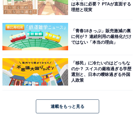
は本当に必要？ PTAが直面する
理想と現実
「青春18きっぷ」販売激減の裏
に何が？ 連続利用の厳格化だけ
ではない「本当の理由」
「移民」に冷たいのはどっちな
のか？ スイスの厳格過ぎる学歴
選別と、日本の曖昧過ぎる外国
人政策
連載をもっと見る