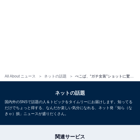
All About ニュース
ネットの話題
ぺこぱ、“ガチ女装”ショットに驚き＆称賛の声続出！ 「お2人ともあざと可愛すぎます」
ネットの話題
国内外のSNSで話題の人＆トピックをタイムリーにお届けします。知ってる
だけでちょっと得する、なんだか楽しい気分になれる、ネット発「知ら（な
きゃ）損」ニュースが盛りだくさん。
関連サービス