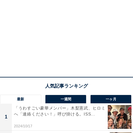
最新
一週間
一ヶ月
「うわすごい豪華メンバー」木梨憲武、ヒロミ
へ「連絡ください！」呼び掛ける。ISS...
1
2024/10/17