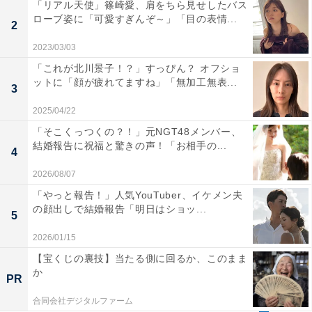
「リアル天使」篠崎愛、肩をちら見せしたバス
ローブ姿に「可愛すぎんぞ～」「目の表情...
2
2023/03/03
「これが北川景子！？」すっぴん？ オフショ
ットに「顔が疲れてますね」「無加工無表...
3
2025/04/22
「そこくっつくの？！」元NGT48メンバー、
結婚報告に祝福と驚きの声！「お相手の...
4
2026/08/07
「やっと報告！」人気YouTuber、イケメン夫
の顔出しで結婚報告「明日はショッ...
5
2026/01/15
【宝くじの裏技】当たる側に回るか、このまま
か
PR
合同会社デジタルファーム