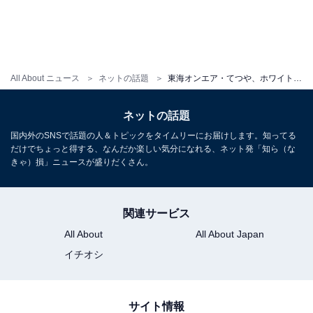
All About ニュース
ネットの話題
東海オンエア・てつや、ホワイトデーに妻・峯岸みなみの“顔型チョコ”を手作り！ 「普通に上手くて流石」
ネットの話題
国内外のSNSで話題の人＆トピックをタイムリーにお届けします。知ってる
だけでちょっと得する、なんだか楽しい気分になれる、ネット発「知ら（な
きゃ）損」ニュースが盛りだくさん。
関連サービス
All About
All About Japan
イチオシ
サイト情報