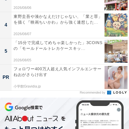
2026/08/06
東野圭吾や湊かなえだけじゃない、「業と罪」
を描く『映画ちいかわ』から強く連想した...
4
2026/08/07
「15分で完成してめちゃ楽しかった」3COINS
の「モールドールトレカケースキッ...
5
2026/08/05
フォロワー400万人超え人気インフルエンサー
ねおがさらけ出す
PR
小学館Gravidia.jp
Recommended by