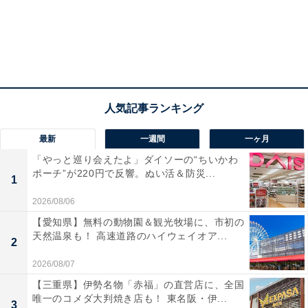
最新
一週間
一ヶ月
「やっと巡り会えたよ」ダイソーの“ちいかわ
ポーチ”が220円で反響。ぬい活＆防災...
1
2026/08/06
【愛知県】無料の動物園＆観光牧場に、市初の
天然温泉も！ 高速道路のハイウェイオア...
2
2026/08/07
【三重県】伊勢名物「赤福」の直営店に、全国
唯一のコメダ大判焼き店も！ 東名阪・伊...
3