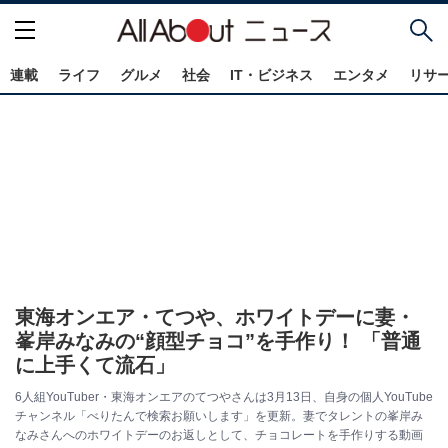
連載
ライフ
グルメ
社会
IT・ビジネス
エンタメ
リサ
東海オンエア・てつや、ホワイトデーに妻・
峯岸みなみの“顔型チョコ”を手作り！ 「普通
に上手くて流石」
6人組YouTuber・東海オンエアのてつやさんは3月13日、自身の個人YouTube
チャンネル「べりたんで検索お願いします」を更新。妻でタレントの峯岸み
なみさんへのホワイトデーのお返しとして、チョコレートを手作りする動画