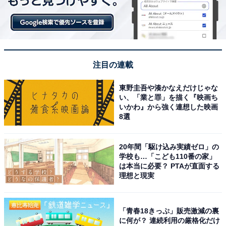
注目の連載
東野圭吾や湊かなえだけじゃな
い、「業と罪」を描く『映画ち
いかわ』から強く連想した映画
8選
20年間「駆け込み実績ゼロ」の
学校も…「こども110番の家」
は本当に必要？ PTAが直面する
理想と現実
「青春18きっぷ」販売激減の裏
に何が？ 連続利用の厳格化だけ