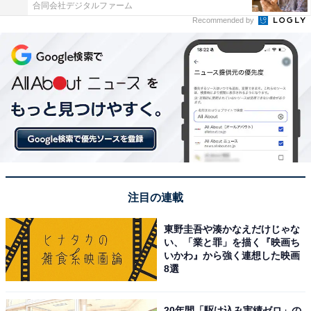
合同会社デジタルファーム
Recommended by
注目の連載
東野圭吾や湊かなえだけじゃな
い、「業と罪」を描く『映画ち
いかわ』から強く連想した映画
8選
20年間「駆け込み実績ゼロ」の