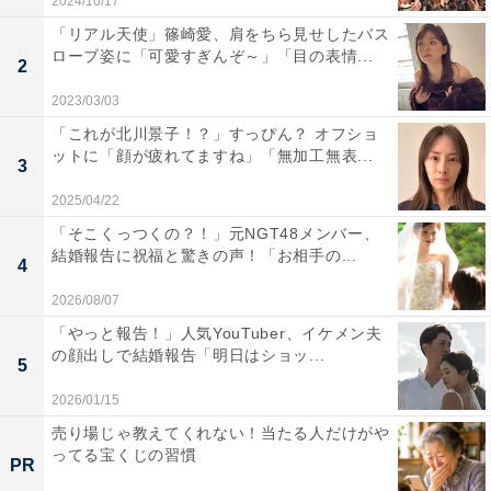
2024/10/17
「リアル天使」篠崎愛、肩をちら見せしたバス
ローブ姿に「可愛すぎんぞ～」「目の表情...
2
2023/03/03
「これが北川景子！？」すっぴん？ オフショ
ットに「顔が疲れてますね」「無加工無表...
3
2025/04/22
「そこくっつくの？！」元NGT48メンバー、
結婚報告に祝福と驚きの声！「お相手の...
4
2026/08/07
「やっと報告！」人気YouTuber、イケメン夫
の顔出しで結婚報告「明日はショッ...
5
2026/01/15
売り場じゃ教えてくれない！当たる人だけがや
ってる宝くじの習慣
PR