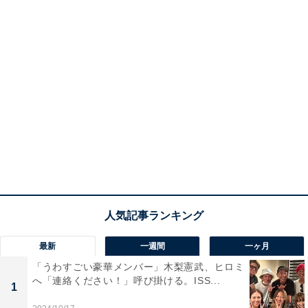
最新
一週間
一ヶ月
「うわすごい豪華メンバー」木梨憲武、ヒロミ
へ「連絡ください！」呼び掛ける。ISS...
1