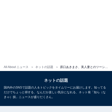
All About ニュース
ネットの話題
原口あきまさ、美人妻とのツーショット公開！ 「本当に奥様美人」「指輪の2ショット素敵すぎる」
ネットの話題
国内外のSNSで話題の人＆トピックをタイムリーにお届けします。知ってる
だけでちょっと得する、なんだか楽しい気分になれる、ネット発「知ら（な
きゃ）損」ニュースが盛りだくさん。