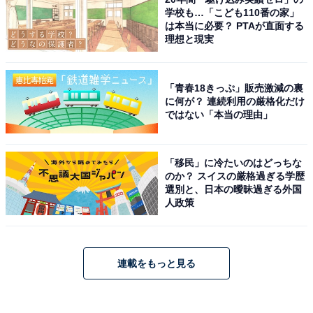
学校も…「こども110番の家」
は本当に必要？ PTAが直面する
理想と現実
「青春18きっぷ」販売激減の裏
に何が？ 連続利用の厳格化だけ
ではない「本当の理由」
「移民」に冷たいのはどっちな
のか？ スイスの厳格過ぎる学歴
選別と、日本の曖昧過ぎる外国
人政策
連載をもっと見る