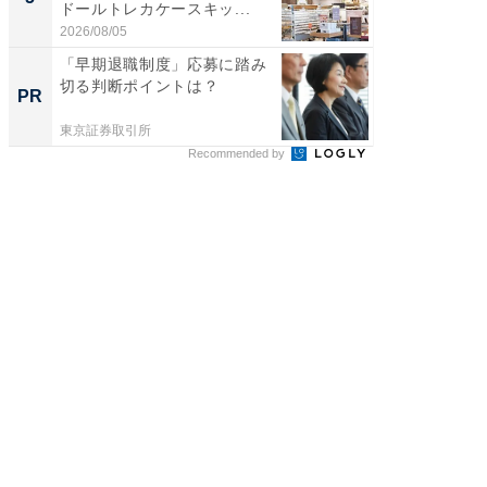
ドールトレカケースキッ...
層水風
帰...
2026/08/05
2026/08/0
「早期退職制度」応募に踏み
拡大中
切る判断ポイントは？
資初心
PR
PR
東京証券取引所
東京証券
Recommended by