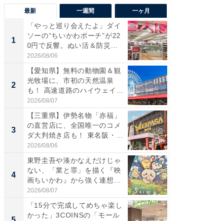
最新
一週間
一ヶ月
「やっと巡り会えたよ」ダイ
【兵庫
ソーの“ちいかわポーチ”が22
ーメン
1
1
0円で反響。ぬい活＆防災...
再現した
道...
2026/08/06
2026/08/0
【愛知県】無料の動物園＆観
【三重
光牧場に、市初の天然温泉
の直営
2
2
も！ 高速道路のハイウェイオ
ダ大判焼
ア...
伊...
2026/08/07
2026/08/0
【三重県】伊勢名物「赤福」
【千葉県
の直営店に、全国唯一のコメ
級マー
3
3
ダ大判焼き店も！ 東名阪・
ノベし
伊...
ー...
2026/08/06
2026/08/0
東野圭吾や湊かなえだけじゃ
ステラ
ない、「業と罪」を描く『映
詰め放題
4
4
画ちいかわ』から強く連想し
00円で「
た...
2026/08/07
2026/08/0
「15分で完成してめちゃ楽し
立山連
かった」3COINSの「モール
風呂に、
5
5