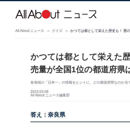
All About ニュース
クイズ
かつては都として栄えた歴
売量が全国1位の都道府県
各地域の「日本一」の情報をヒントに、どの都道府県なのか当
2023.03.08
All About ニュース編集部
答え：奈良県