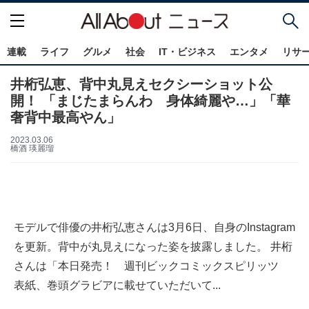
連載
ライフ
グルメ
社会
IT・ビジネス
エンタメ
リサ
井桁弘恵、背中丸見えセクシーショット公
開！ 「まじたまらんわ 身体綺麗や…」「華
奢背中最高やん」
2023.03.06
橋酒 瑛麗瑠
モデルで俳優の井桁弘恵さんは3月6日、自身のInstagram
を更新。背中が丸見えになった姿を披露しました。 井桁
さんは「本日発売！ 週刊ビックコミックスピリッツ
表紙、巻頭グラビアに載せていただいて...