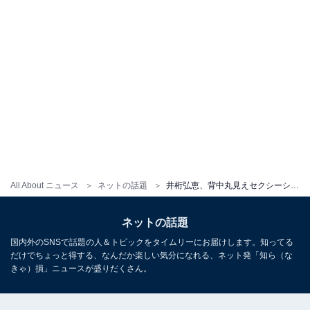
All About ニュース
ネットの話題
井桁弘恵、背中丸見えセクシーショット公開！ 「まじたまらんわ 身体綺麗や…」「華奢背中最高やん」
ネットの話題
国内外のSNSで話題の人＆トピックをタイムリーにお届けします。知ってる
だけでちょっと得する、なんだか楽しい気分になれる、ネット発「知ら（な
きゃ）損」ニュースが盛りだくさん。