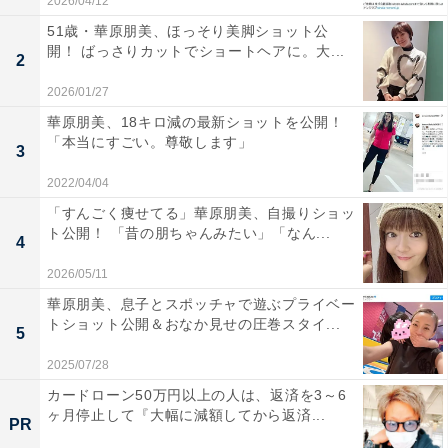
2026/04/12
51歳・華原朋美、ほっそり美脚ショット公
開！ ばっさりカットでショートヘアに。大...
2
2026/01/27
華原朋美、18キロ減の最新ショットを公開！
「本当にすごい。尊敬します」
3
2022/04/04
「すんごく痩せてる」華原朋美、自撮りショッ
ト公開！ 「昔の朋ちゃんみたい」「なん...
4
2026/05/11
華原朋美、息子とスポッチャで遊ぶプライベー
トショット公開＆おなか見せの圧巻スタイ...
5
2025/07/28
カードローン50万円以上の人は、返済を3～6
ヶ月停止して『大幅に減額してから返済...
PR