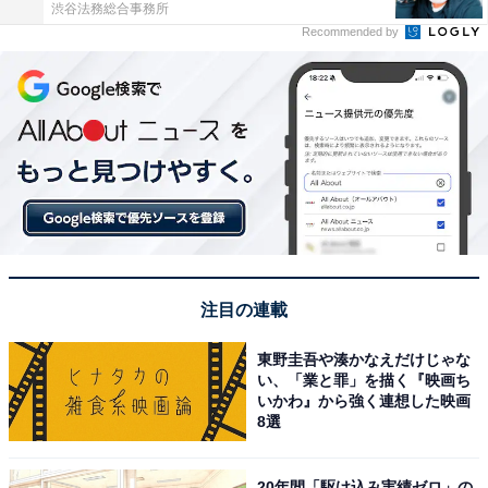
渋谷法務総合事務所
Recommended by
注目の連載
東野圭吾や湊かなえだけじゃな
い、「業と罪」を描く『映画ち
いかわ』から強く連想した映画
8選
20年間「駆け込み実績ゼロ」の