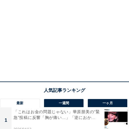
最新
一週間
一ヶ月
「これはお金の問題じゃない」華原朋美の“緊
急”投稿に反響「胸が痛い…」「逆におか...
1