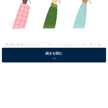
講演や授業などでは、「フェミニズムについて、全く知
らない人にも分かるように話してほしい」と依頼される
続きを読む
ことが多いです。そんなときは、こんなふうに説明して
います。
まず前提として、ジェンダーとは「社会的、文化的に作
られた性差」のことを指します。ジェンダーバイアスと
は、「性差に対する固定概念や偏見」を意味します。分
かりやすくいうと「男らしさ／女らしさ」「男／女はこ
うあるべき」という型みたいなものですね。