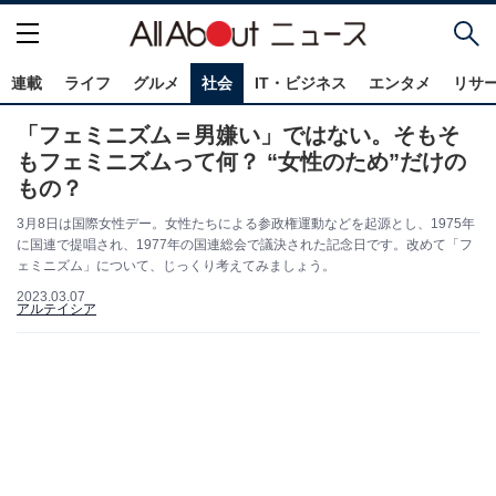
連載
ライフ
グルメ
社会
IT・ビジネス
エンタメ
リサ
「フェミニズム＝男嫌い」ではない。そもそ
もフェミニズムって何？ “女性のため”だけの
もの？
3月8日は国際女性デー。女性たちによる参政権運動などを起源とし、1975年
に国連で提唱され、1977年の国連総会で議決された記念日です。改めて「フ
ェミニズム」について、じっくり考えてみましょう。
2023.03.07
アルテイシア