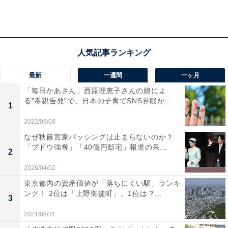
されない、みんなが共生できる社会を目指すのがフェミ
ニズムです、と私は説明しています。
最新
一週間
一ヶ月
「毎日かあさん」西原理恵子さんの娘によ
る”毒親告発”で、日本の子育てSNS界隈が...
1
2022/06/08
なぜ秋篠宮家バッシングは止まらないのか？
「ブドウ強奪」「40億円邸宅」報道の呆...
2
2026/04/02
東京都内の資産価値が「落ちにくい駅」ランキ
ング！ 2位は「上野御徒町」、1位は？...
3
2021/05/31
フェミニズムの意味「理解しているつもりだが自