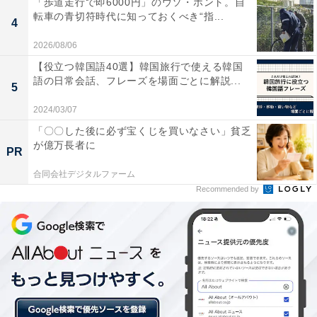
「歩道走行で即6000円」のウソ・ホント。自
転車の青切符時代に知っておくべき“指...
信がない」が約6割
4
2026/08/06
【役立つ韓国語40選】韓国旅行で使える韓国
語の日常会話、フレーズを場面ごとに解説...
5
2024/03/07
「〇〇した後に必ず宝くじを買いなさい」貧乏
が億万長者に
PR
合同会社デジタルファーム
Recommended by