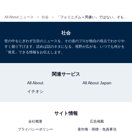
・「男性を軽蔑しすぎる雰囲気（24歳女性）」
All About ニュース
社会
「フェミニズム＝男嫌い」ではない。そもそもフェミニズムって何？ “女性のため”だけのもの？
・「本来は男女平等だと思うが、揶揄する形で、女
社会
性を優遇する人たちを指していると思う（33歳女
世の中をにぎわず注目のニュースを、その道のプロが独自の視点でわかりや
性）」
すく掘り下げます。読めば話のネタになる、視野が広がる、いつでも何かを
「発見」できる情報をお伝えします。
・「女性が優位のような表現に聞こえるので、あま
り良い印象はない（49歳女性）」
関連サービス
All About
All About Japan
イチオシ
といったコメントも。「フェミニズム」というと、どこ
か過激なイメージで良い印象を持っていない人や、女性
サイト情報
を優遇し男性を軽蔑する考え方だと感じている人も、一
会社概要
広告掲載
定数いるようですね。
プライバシーポリシー
著作権・商標・免責事項