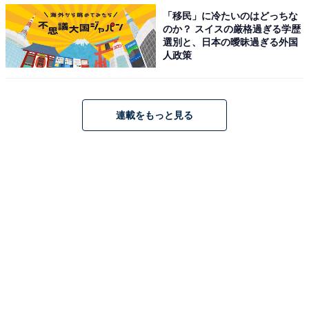
取り組み（21歳女性）」
「移民」に冷たいのはどっちな
のか？ スイスの厳格過ぎる学歴
選別と、日本の曖昧過ぎる外国
人政策
などの声が寄せられ、フェミニズムとは「女性の尊厳を
守り、性別による不平等をなくすための取り組み」だと
連載をもっと見る
考えている人がいることが分かります。
一方で
・「女性尊重主義、男性よりも女性の地位を向上さ
せ尊重すべきという過激派（31歳女性）」
・「女性が男性のように振る舞う事を、男女平等だ
と主張している思想と理解しています（46歳女
性）」