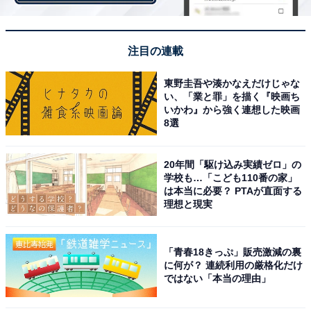
3月8日の国際女性デーに合わせ、All About編集部が実施
した「フェミニズム」に関する調査の中で、「『フェミ
ニズム』の意味について正しく理解していますか？」と
注目の連載
いう質問に対し、最も多かった回答は「理解していると
思うが自信がない（57％）」でした。
東野圭吾や湊かなえだけじゃな
い、「業と罪」を描く『映画ち
いかわ』から強く連想した映画
さらに、「あなたが思う『フェミニズム』とはどんなも
8選
のですか？」という質問に関しては、
20年間「駆け込み実績ゼロ」の
学校も…「こども110番の家」
・「女性の社会的地位を向上させ、男女平等を実現
は本当に必要？ PTAが直面する
させるために活動すること（22歳女性）」
理想と現実
・「男性と女性の持つ権利と義務を可能な限りイコ
「青春18きっぷ」販売激減の裏
ールに持って行く考え方（45歳男性）」
に何が？ 連続利用の厳格化だけ
ではない「本当の理由」
・「女性に対しての偏見や差別を改善しようとする