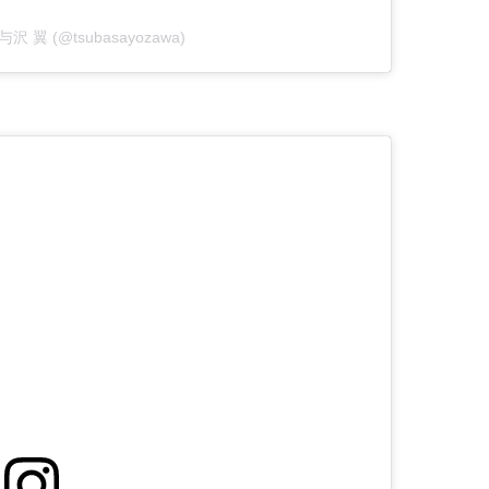
y 与沢 翼 (@tsubasayozawa)