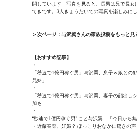
開しています。写真を見ると、長男は兄で長女
てきです。3人きょうだいでの写真を楽しみに
＞次ページ：与沢翼さんの家族投稿をもっと見
【おすすめ記事】
・
「秒速で1億円稼ぐ男」与沢翼、息子＆娘との顔出
兄妹」
・
「秒速で1億円稼ぐ男」与沢翼、妻子の顔出しショ
加も
・
“秒速で1億円稼ぐ男” こと与沢翼、「今日か
・
近藤春菜、妊娠？ ぽっこりおなかに驚きの声