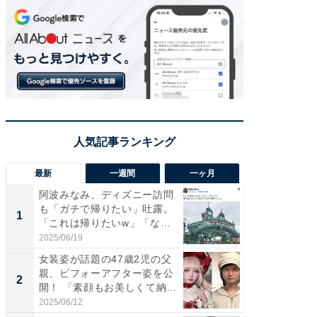
最新
一週間
一ヶ月
阿波みなみ、ディズニー訪問
「さす
も「ガチで帰りたい」吐露。
は」高
1
1
「これは帰りたいw」「なん
災地を
ち...
「カ...
2025/06/19
2026/08/0
女装姿が話題の47歳2児の父
「女の
親、ビフォーアフター姿を公
介、バ
2
2
開！ 「素顔もお美しくて納...
らのプレ
愛...
2025/06/12
2026/08/0