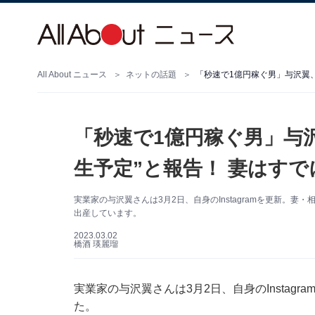
All About ニュース
ネットの話題
「秒速で1億円稼ぐ男」与沢翼、
「秒速で1億円稼ぐ男」与沢
生予定”と報告！ 妻はす
実業家の与沢翼さんは3月2日、自身のInstagramを更新。
出産しています。
2023.03.02
橋酒 瑛麗瑠
実業家の与沢翼さんは3月2日、自身のInstag
た。