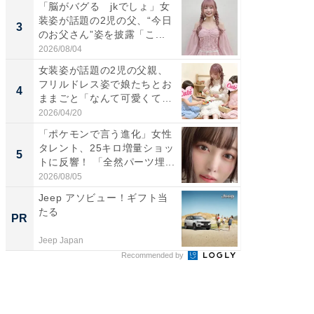
「脳がバグる jkでしょ」女
「好感
装姿が話題の2児の父、“今日
や、“マ
3
3
のお父さん”姿を披露「こ...
画変更
財...
2026/08/04
2026/07/3
女装姿が話題の2児の父親、
「脚が
フリルドレス姿で娘たちとお
横川尚
4
4
ままごと「なんて可愛くて平
ムキな姿
和...
刃...
2026/04/20
2026/08/0
「ポケモンで言う進化」女性
「2人と
タレント、25キロ増量ショッ
團十郎
5
5
トに反響！ 「全然パーツ埋...
「後ろ
「...
2026/08/05
2026/08/0
Jeep アソビュー！ギフト当
「ばぁ
たる
い！」
PR
PR
家
Jeep Japan
株式会社
Recommended by