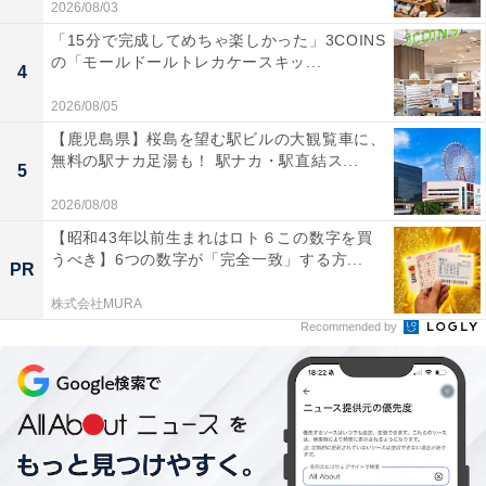
2026/08/03
「15分で完成してめちゃ楽しかった」3COINS
の「モールドールトレカケースキッ...
4
2026/08/05
【鹿児島県】桜島を望む駅ビルの大観覧車に、
無料の駅ナカ足湯も！ 駅ナカ・駅直結ス...
5
2026/08/08
【昭和43年以前生まれはロト６この数字を買
うべき】6つの数字が「完全一致」する方...
PR
株式会社MURA
Recommended by