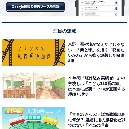
注目の連載
東野圭吾や湊かなえだけじゃな
い、「業と罪」を描く『映画ち
いかわ』から強く連想した映画
8選
20年間「駆け込み実績ゼロ」の
学校も…「こども110番の家」
は本当に必要？ PTAが直面する
理想と現実
「青春18きっぷ」販売激減の裏
に何が？ 連続利用の厳格化だけ
ではない「本当の理由」