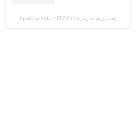
A post shared by 本田望結 (@miyu_honda_official)