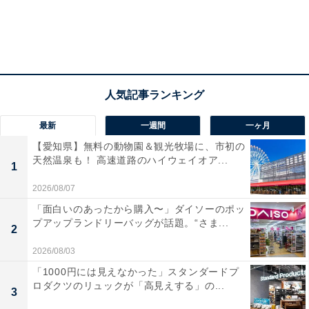
最新
一週間
一ヶ月
【愛知県】無料の動物園＆観光牧場に、市初の
天然温泉も！ 高速道路のハイウェイオア...
1
2026/08/07
「面白いのあったから購入〜」ダイソーのポッ
プアップランドリーバッグが話題。“さま...
2
2026/08/03
「1000円には見えなかった」スタンダードプ
ロダクツのリュックが「高見えする」の...
3