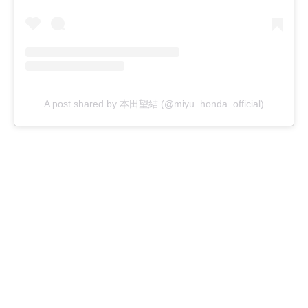
A post shared by 本田望結 (@miyu_honda_official)