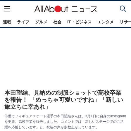
連載
ライフ
グルメ
社会
IT・ビジネス
エンタメ
リサ
本田望結、見納めの制服ショットで高校卒業
を報告！ 「めっちゃ可愛いですね」「新しい
旅立ちに幸あれ」
俳優でフィギュアスケート選手の本田望結さんは、3月1日に自身のInstagram
を更新。高校卒業を報告しました。コメントでは「新しいステージでのご活
躍を応援しています」と、祝福の声が多数上がっています。