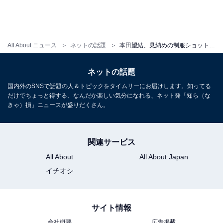
All About ニュース
ネットの話題
本田望結、見納めの制服ショットで高校卒業を報告！ 「めっちゃ可愛いですね」「新しい旅立ちに幸あれ」
ネットの話題
国内外のSNSで話題の人＆トピックをタイムリーにお届けします。知ってる
だけでちょっと得する、なんだか楽しい気分になれる、ネット発「知ら（な
きゃ）損」ニュースが盛りだくさん。
関連サービス
All About
All About Japan
イチオシ
サイト情報
会社概要
広告掲載