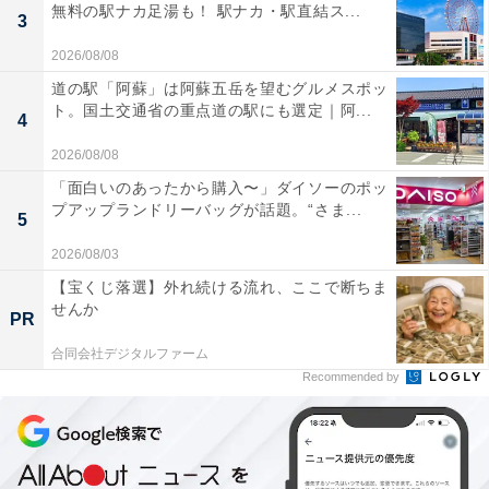
無料の駅ナカ足湯も！ 駅ナカ・駅直結ス...
3
2026/08/08
道の駅「阿蘇」は阿蘇五岳を望むグルメスポッ
ト。国土交通省の重点道の駅にも選定｜阿...
4
2026/08/08
「面白いのあったから購入〜」ダイソーのポッ
プアップランドリーバッグが話題。“さま...
5
2026/08/03
【宝くじ落選】外れ続ける流れ、ここで断ちま
せんか
PR
合同会社デジタルファーム
Recommended by