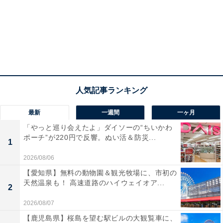
最新
一週間
一ヶ月
「やっと巡り会えたよ」ダイソーの“ちいかわ
ポーチ”が220円で反響。ぬい活＆防災...
1
2026/08/06
【愛知県】無料の動物園＆観光牧場に、市初の
天然温泉も！ 高速道路のハイウェイオア...
2
2026/08/07
【鹿児島県】桜島を望む駅ビルの大観覧車に、