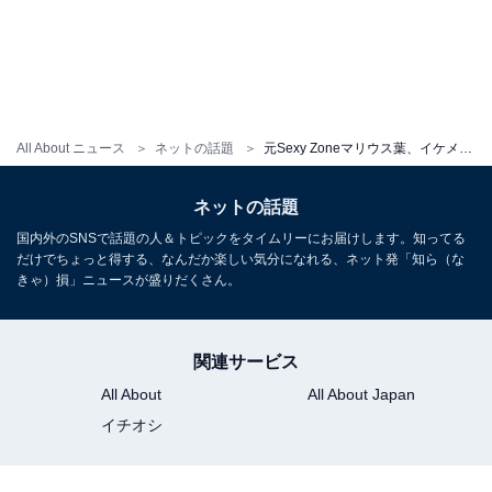
All About ニュース
ネットの話題
元Sexy Zoneマリウス葉、イケメンすぎる自撮りショット！ 「かっこよさ増してない？」「男らしさが半端ないっす」
ネットの話題
国内外のSNSで話題の人＆トピックをタイムリーにお届けします。知ってる
だけでちょっと得する、なんだか楽しい気分になれる、ネット発「知ら（な
きゃ）損」ニュースが盛りだくさん。
関連サービス
All About
All About Japan
イチオシ