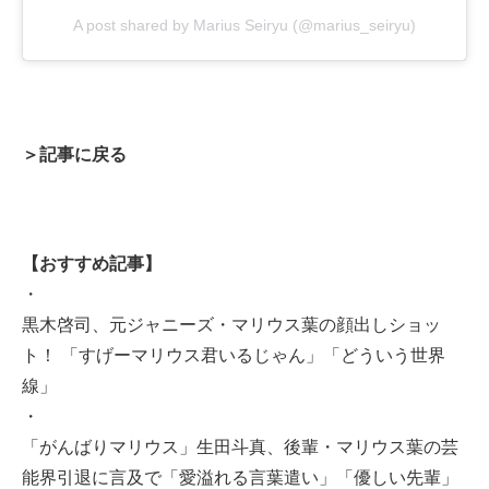
A post shared by Marius Seiryu (@marius_seiryu)
＞記事に戻る
【おすすめ記事】
・
黒木啓司、元ジャニーズ・マリウス葉の顔出しショッ
ト！ 「すげーマリウス君いるじゃん」「どういう世界
線」
・
「がんばりマリウス」生田斗真、後輩・マリウス葉の芸
能界引退に言及で「愛溢れる言葉遣い」「優しい先輩」