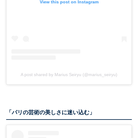
View this post on Instagram
A post shared by Marius Seiryu (@marius_seiryu)
「パリの芸術の美しさに迷い込む」