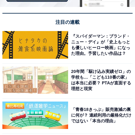
想像力を働かせて！ 名前「輝星」はなんて読むでしょう
【キラキラネームクイズ】
注目の連載
『スパイダーマン：ブランド・
ニュー・デイ』が「史上もっと
も優しいヒーロー映画」になっ
た理由。予習したい作品は？
20年間「駆け込み実績ゼロ」の
学校も…「こども110番の家」
は本当に必要？ PTAが直面する
理想と現実
「青春18きっぷ」販売激減の裏
に何が？ 連続利用の厳格化だけ
ではない「本当の理由」