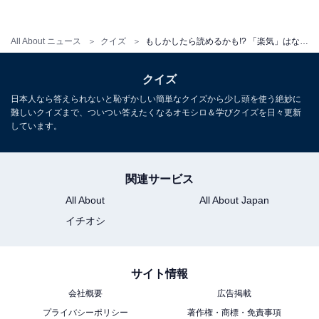
All About ニュース
クイズ
もしかしたら読めるかも!? 「楽気」はなんて読むでしょう【キラキラネームクイズ】
クイズ
日本人なら答えられないと恥ずかしい簡単なクイズから少し頭を使う絶妙に
・
難しいクイズまで、ついつい答えたくなるオモシロ＆学びクイズを日々更新
初見で分かったらすごい！ 「輝人」はなんて読むでしょ
しています。
う【キラキラネームクイズ】
関連サービス
All About
All About Japan
イチオシ
サイト情報
会社概要
広告掲載
プライバシーポリシー
著作権・商標・免責事項