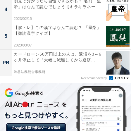
初見で分かったら自慢できるかも？ 名前「皇
帝」はなんて読むでしょう【キラキラネー...
4
2023/02/15
【脳トレ】この漢字はなんて読む？ 「鳳梨」
【難読漢字クイズ】
5
2023/03/07
カードローン50万円以上の人は、返済を3～6
ヶ月停止して『大幅に減額してから返済...
PR
渋谷法務総合事務所
Recommended by
・