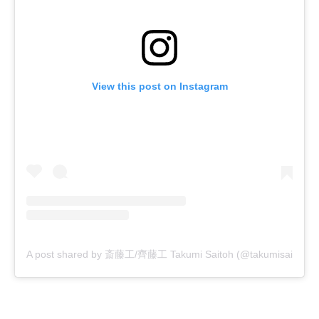
View this post on Instagram
A post shared by 斎藤工/齊藤工 Takumi Saitoh (@takumisaitoh_off