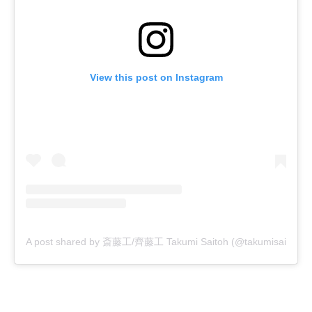
View this post on Instagram
A post shared by 斎藤工/齊藤工 Takumi Saitoh (@takumisaitoh_off