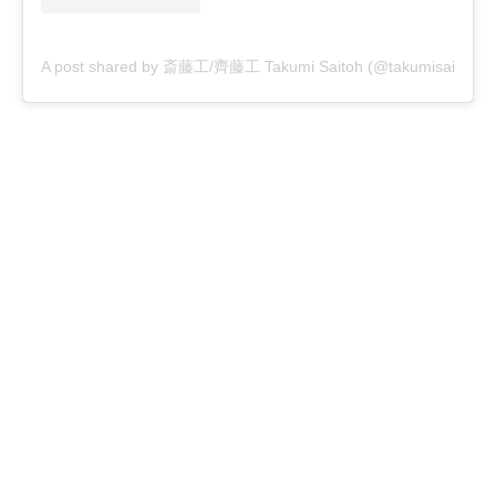
A post shared by 斎藤工/齊藤工 Takumi Saitoh (@takumisaitoh_off