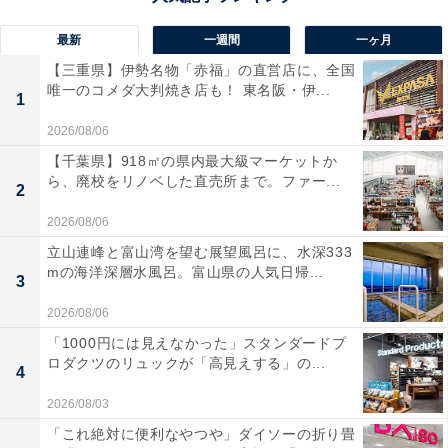
最新
一週間
一ヶ月
【三重県】伊勢名物「赤福」の直営店に、全国
唯一のコメダ大判焼き店も！ 東名阪・伊...
1
2026/08/06
【千葉県】918㎡の県内最大級マーケットか
ら、廃校をリノベした直売所まで。ファー...
2
2026/08/06
立山連峰と富山湾を望む展望風呂に、水深333
mの海洋深層水風呂。富山県の人気日帰...
3
2026/08/06
「1000円には見えなかった」スタンダードプ
ロダクツのリュックが「高見えする」の...
4
2026/08/03
「これ絶対に便利なやつや」ダイソーの折り畳