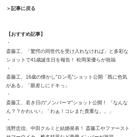
＞記事に戻る
【おすすめ記事】
・
斎藤工、「驚愕の同世代を受け入れなければ」と多彩な
ショットで41歳誕生日を報告！ 松岡茉優らが祝福
・
斎藤工、16歳の懐かし“ロン毛”ショット公開「既に色気
がある」「眼差しにドキっ」
・
斎藤工、若き日の“ノンパーマ”ショット公開！ 「なんな
ん？？かわいい」「わぁ！コレまた貴重な。。」
・
浅野忠信、中田クルミと結婚発表！ 斎藤工やファースト
サマーウイカ、椎名桔平など豪華メンバーが祝福