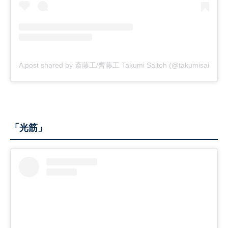
A post shared by 斎藤工/齊藤工 Takumi Saitoh (@takumisaitoh_off
「光筋」