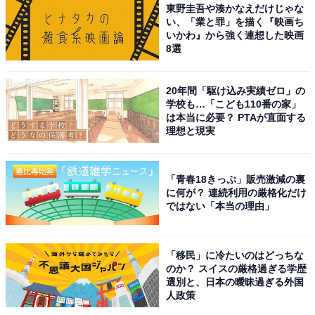
東野圭吾や湊かなえだけじゃな
い、「業と罪」を描く『映画ち
いかわ』から強く連想した映画
8選
20年間「駆け込み実績ゼロ」の
学校も…「こども110番の家」
は本当に必要？ PTAが直面する
理想と現実
「青春18きっぷ」販売激減の裏
に何が？ 連続利用の厳格化だけ
ではない「本当の理由」
「移民」に冷たいのはどっちな
のか？ スイスの厳格過ぎる学歴
選別と、日本の曖昧過ぎる外国
人政策