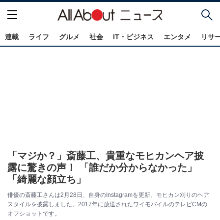
連載
ライフ
グルメ
社会
IT・ビジネス
エンタメ
リサ
「マジか？」斎藤工、貴重なモヒカンヘア披
露に驚きの声！ 「誰だか分からなかった」
「綺麗な顔立ち」
俳優の斎藤工さんは2月28日、自身のInstagramを更新。モヒカン刈りのヘア
スタイルを披露しました。2017年に放送されたワイモバイルのテレビCMの
オフショットです。