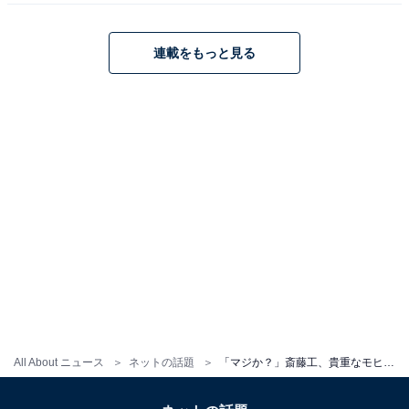
連載をもっと見る
All About ニュース
ネットの話題
「マジか？」斎藤工、貴重なモヒカンヘア披露に驚きの声！ 「誰だか分からなかった」「綺麗な顔立ち」