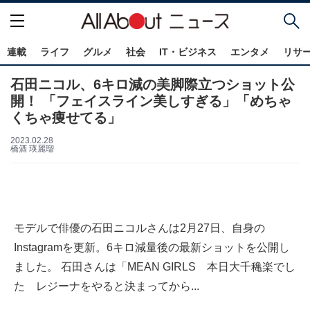
連載
ライフ
グルメ
社会
IT・ビジネス
エンタメ
リサ
石田ニコル、6キロ減の美脚際立つショット公
開！ 「フェイスライン美しすぎる」「めちゃ
くちゃ痩せてる」
2023.02.28
橋酒 瑛麗瑠
モデルで俳優の石田ニコルさんは2月27日、自身の
Instagramを更新。6キロ減量後の最新ショットを公開し
ました。 石田さんは「MEAN GIRLS 本日大千穐楽でし
た レジーナをやると決まってから...