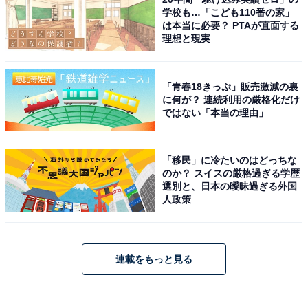
学校も…「こども110番の家」
は本当に必要？ PTAが直面する
理想と現実
「青春18きっぷ」販売激減の裏
に何が？ 連続利用の厳格化だけ
ではない「本当の理由」
「移民」に冷たいのはどっちな
のか？ スイスの厳格過ぎる学歴
選別と、日本の曖昧過ぎる外国
人政策
連載をもっと見る