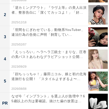
2026/08/08
「逆カミングアウト」『ラヴ上等』の美人出演
者、整形告白に「潔くてカッコよ！」「好...
2
2025/12/18
「世間をにぎわせている」動物系YouTuber、
違法行為の告発に声明「飼育してい...
3
2025/02/07
「えっっろい」ヘラヘラ三銃士・まりな、圧巻
の美バストあらわなグラビアショット公開...
4
2023/09/29
「顔ちっっちゃ！」藤田ニコル、娘と初の北海
道旅行を公開！ 「スタイルよすぎるよ〜...
5
2026/08/08
なぜ今「インプラント」を選ぶ人が急増中？6
5歳以上の方は要確認。抜けた歯の放置は...
PR