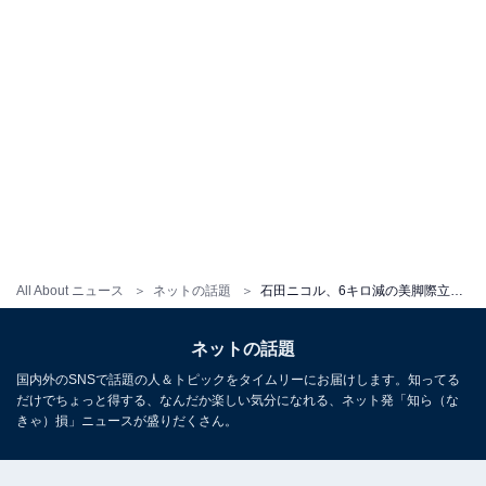
All About ニュース
ネットの話題
石田ニコル、6キロ減の美脚際立つショット公開！ 「フェイスライン美しすぎる」「めちゃくちゃ痩せてる」
ネットの話題
国内外のSNSで話題の人＆トピックをタイムリーにお届けします。知ってる
だけでちょっと得する、なんだか楽しい気分になれる、ネット発「知ら（な
きゃ）損」ニュースが盛りだくさん。