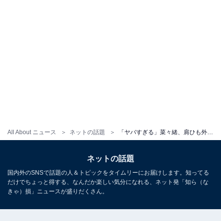
All About ニュース
ネットの話題
「ヤバすぎる」菜々緒、肩ひも外したセクシーショットで美ボディあらわに！ 「いい体してる」「美しい」
ネットの話題
国内外のSNSで話題の人＆トピックをタイムリーにお届けします。知ってる
だけでちょっと得する、なんだか楽しい気分になれる、ネット発「知ら（な
きゃ）損」ニュースが盛りだくさん。