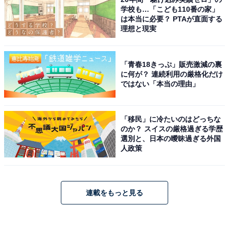
学校も…「こども110番の家」
は本当に必要？ PTAが直面する
理想と現実
「青春18きっぷ」販売激減の裏
に何が？ 連続利用の厳格化だけ
ではない「本当の理由」
「移民」に冷たいのはどっちな
のか？ スイスの厳格過ぎる学歴
選別と、日本の曖昧過ぎる外国
人政策
連載をもっと見る