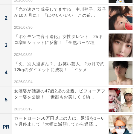
2026/08/06
「光の速さで成長してますね」中川翔子、双子
が10カ月に！ 「はやいいいい この前...
2
2026/07/30
「ポケモンで言う進化」女性タレント、25キ
ロ増量ショットに反響！ 「全然パーツ埋...
3
2026/08/05
「え、別人過ぎん？」お笑い芸人、2カ月で約
12kgのダイエットに成功！ 「イケメ...
4
2026/08/04
女装姿が話題の47歳2児の父親、ビフォーアフ
ター姿を公開！ 「素顔もお美しくて納...
5
2025/06/12
カードローン50万円以上の人は、返済を3～6
ヶ月停止して『大幅に減額してから返済...
PR