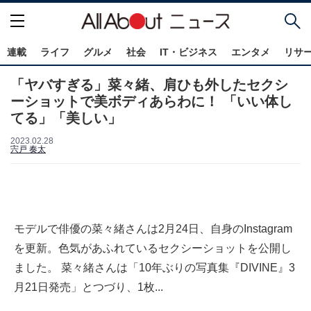
連載
ライフ
グルメ
社会
IT・ビジネス
エンタメ
リサ
「ヤバすぎる」菜々緒、肩ひも外したセクシ
ーショットで美ボディあらわに！ 「いい体し
てる」「美しい」
2023.02.28
宍戸 奏太
モデルで俳優の菜々緒さんは2月24日、自身のInstagram
を更新。色気があふれているセクシーショットを公開し
ました。 菜々緒さんは「10年ぶりの写真集『DIVINE』3
月21日発売」とつづり、1枚...