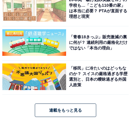
学校も…「こども110番の家」
は本当に必要？ PTAが直面する
理想と現実
「青春18きっぷ」販売激減の裏
に何が？ 連続利用の厳格化だけ
ではない「本当の理由」
「移民」に冷たいのはどっちな
のか？ スイスの厳格過ぎる学歴
選別と、日本の曖昧過ぎる外国
人政策
連載をもっと見る