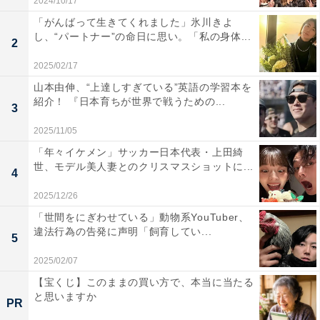
2024/10/17
「がんばって生きてくれました」氷川きよ
し、“パートナー”の命日に思い。「私の身体...
2
2025/02/17
山本由伸、“上達しすぎている”英語の学習本を
紹介！ 『日本育ちが世界で戦うための...
3
2025/11/05
「年々イケメン」サッカー日本代表・上田綺
世、モデル美人妻とのクリスマスショットに...
4
2025/12/26
「世間をにぎわせている」動物系YouTuber、
違法行為の告発に声明「飼育してい...
5
2025/02/07
【宝くじ】このままの買い方で、本当に当たる
と思いますか
PR