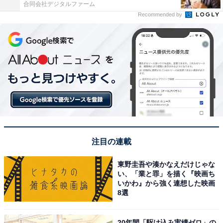
合同会社デジタルファーム
Recommended by
注目の連載
東野圭吾や湊かなえだけじゃな
い、「業と罪」を描く『映画ち
いかわ』から強く連想した映画
8選
20年間「駆け込み実績ゼロ」の