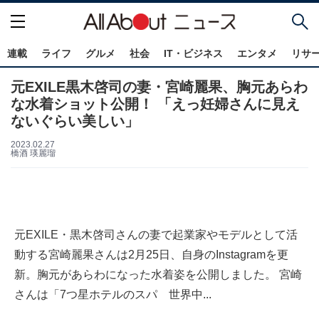
連載
ライフ
グルメ
社会
IT・ビジネス
エンタメ
リサ
元EXILE黒木啓司の妻・宮崎麗果、胸元あらわ
な水着ショット公開！ 「えっ妊婦さんに見え
ないぐらい美しい」
2023.02.27
橋酒 瑛麗瑠
元EXILE・黒木啓司さんの妻で起業家やモデルとして活
動する宮崎麗果さんは2月25日、自身のInstagramを更
新。胸元があらわになった水着姿を公開しました。 宮崎
さんは「7つ星ホテルのスパ 世界中...