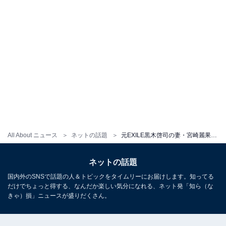
All About ニュース
ネットの話題
元EXILE黒木啓司の妻・宮崎麗果、胸元あらわな水着ショット公開！ 「えっ妊婦さんに見えないぐらい美しい」
ネットの話題
国内外のSNSで話題の人＆トピックをタイムリーにお届けします。知ってる
だけでちょっと得する、なんだか楽しい気分になれる、ネット発「知ら（な
きゃ）損」ニュースが盛りだくさん。