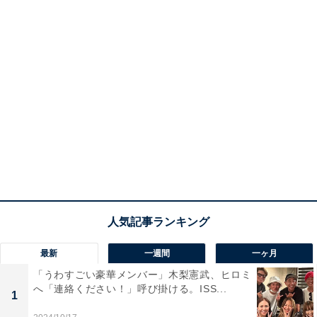
最新
一週間
一ヶ月
「うわすごい豪華メンバー」木梨憲武、ヒロミ
へ「連絡ください！」呼び掛ける。ISS...
1