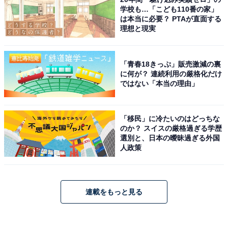
学校も…「こども110番の家」
は本当に必要？ PTAが直面する
理想と現実
「青春18きっぷ」販売激減の裏
に何が？ 連続利用の厳格化だけ
ではない「本当の理由」
「移民」に冷たいのはどっちな
のか？ スイスの厳格過ぎる学歴
選別と、日本の曖昧過ぎる外国
人政策
連載をもっと見る