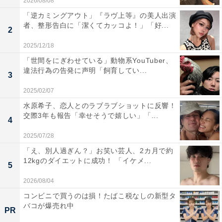
2026/08/08
「逆カミングアウト」『ラヴ上等』の美人出演
者、整形告白に「潔くてカッコよ！」「好...
2
2025/12/18
「世間をにぎわせている」動物系YouTuber、
違法行為の告発に声明「飼育してい...
3
2025/02/07
水原希子、恋人とのラブラブショットに反響！
交際3年も報告「幸せそうで嬉しい」「...
4
2025/07/28
「え、別人過ぎん？」お笑い芸人、2カ月で約
12kgのダイエットに成功！ 「イケメ...
5
2026/08/04
コンビニで買うのは損！たばこ税なしの新型タ
バコが爆売れ中
PR