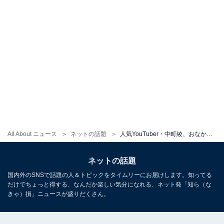
All About ニュース
ネットの話題
人気YouTuber・中町綾、おなかちらりなスタイル抜群ショット！ 「顔ちっさ！9等身」「え、激かわ」
ネットの話題
国内外のSNSで話題の人＆トピックをタイムリーにお届けします。知ってる
だけでちょっと得する、なんだか楽しい気分になれる、ネット発「知ら（な
きゃ）損」ニュースが盛りだくさん。