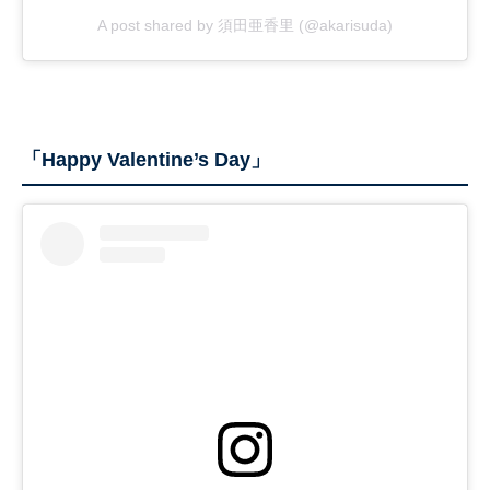
A post shared by 須田亜香里 (@akarisuda)
「Happy Valentine’s Day」