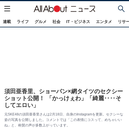
連載
ライフ
グルメ
社会
IT・ビジネス
エンタメ
リサ
須田亜香里、ショーパン×網タイツのセクシー
ショット公開！ 「かっけぇわ」「綺麗‥‥そ
してエロい」
元SKE48の須田亜香里さんは2月18日、自身のInstagramを更新。セクシーな
姿の写真を公開しました。コメントでは「この表情にコスって、めちゃいい
ね」と、称賛の声が多数上がっています。