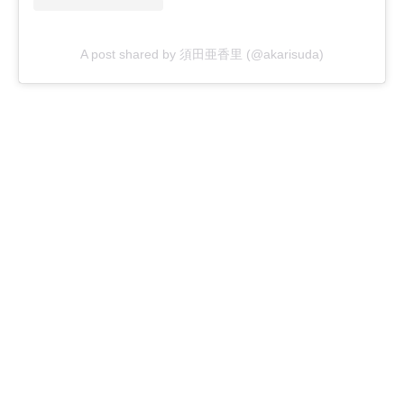
A post shared by 須田亜香里 (@akarisuda)