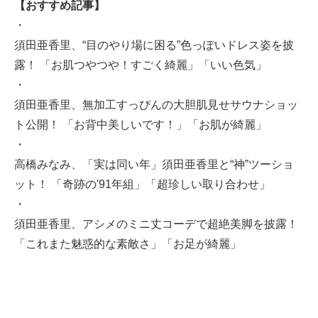
【おすすめ記事】
・
須田亜香里、“目のやり場に困る”色っぽいドレス姿を披
露！ 「お肌つやつや！すごく綺麗」「いい色気」
・
須田亜香里、無加工すっぴんの大胆肌見せサウナショッ
ト公開！ 「お背中美しいです！」「お肌が綺麗」
・
高橋みなみ、「実は同い年」須田亜香里と“神”ツーショ
ット！ 「奇跡の'91年組」「超珍しい取り合わせ」
・
須田亜香里、アシメのミニ丈コーデで超絶美脚を披露！
「これまた魅惑的な素敵さ」「お足が綺麗」