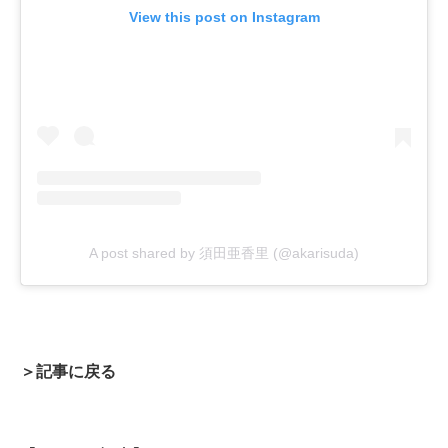
View this post on Instagram
A post shared by 須田亜香里 (@akarisuda)
＞記事に戻る