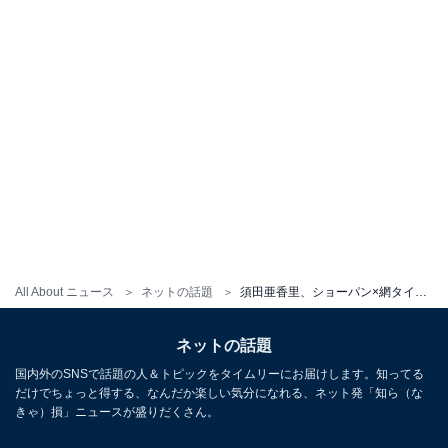
All About ニュース
ネットの話題
須田亜香里、ショーパン×網タイツのセクシーショット公開！ 「かっけぇわ」「綺麗‥‥そしてエロい」
ネットの話題
国内外のSNSで話題の人＆トピックをタイムリーにお届けします。知ってる
だけでちょっと得する、なんだか楽しい気分になれる、ネット発「知ら（な
きゃ）損」ニュースが盛りだくさん。