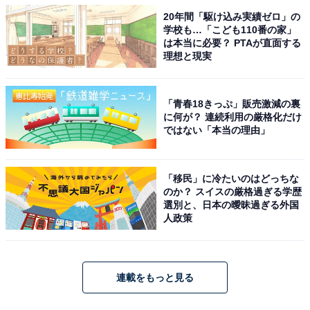
20年間「駆け込み実績ゼロ」の
学校も…「こども110番の家」
は本当に必要？ PTAが直面する
理想と現実
「青春18きっぷ」販売激減の裏
に何が？ 連続利用の厳格化だけ
ではない「本当の理由」
「移民」に冷たいのはどっちな
のか？ スイスの厳格過ぎる学歴
選別と、日本の曖昧過ぎる外国
人政策
連載をもっと見る