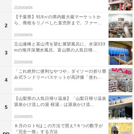
2026/08/06
【千葉県】918㎡の県内最大級マーケットか
ら、廃校をリノベした直売所まで。ファー...
2
2026/08/06
立山連峰と富山湾を望む展望風呂に、水深333
mの海洋深層水風呂。富山県の人気日帰...
3
2026/08/06
「これ絶対に便利なやつや」ダイソーの折り畳
み式ランドリーバスケットが高評価「使わ...
4
2026/08/03
【山梨県の人気日帰り温泉】「山梨日帰り温泉
源泉かけ流しの湯 桜湯」は源泉かけ流...
5
2026/08/05
８月のロト6はこの方法で買え!!６つの数字が
『完全一致』する方法