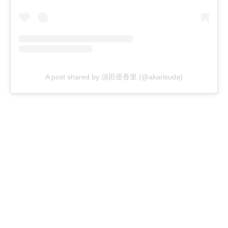
A post shared by 須田亜香里 (@akarisuda)