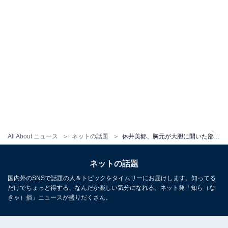
All About ニュース
ネットの話題
休井美郷、胸元が大胆に開いた部屋着ショット披露で「そんなに加工しないで」「可愛さが溢れてる」と賛否両論
ネットの話題
国内外のSNSで話題の人＆トピックをタイムリーにお届けします。知ってる
だけでちょっと得する、なんだか楽しい気分になれる、ネット発「知ら（な
きゃ）損」ニュースが盛りだくさん。