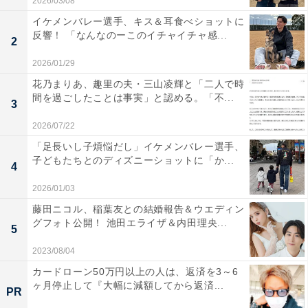
2026/03/08
イケメンバレー選手、キス＆耳食べショットに
反響！ 「なんなのーこのイチャイチャ感...
2
2026/01/29
花乃まりあ、趣里の夫・三山凌輝と「二人で時
間を過ごしたことは事実」と認める。「不...
3
2026/07/22
「足長いし子煩悩だし」イケメンバレー選手、
子どもたちとのディズニーショットに「か...
4
2026/01/03
藤田ニコル、稲葉友との結婚報告＆ウエディン
グフォト公開！ 池田エライザ＆内田理央...
5
2023/08/04
カードローン50万円以上の人は、返済を3～6
ヶ月停止して『大幅に減額してから返済...
PR