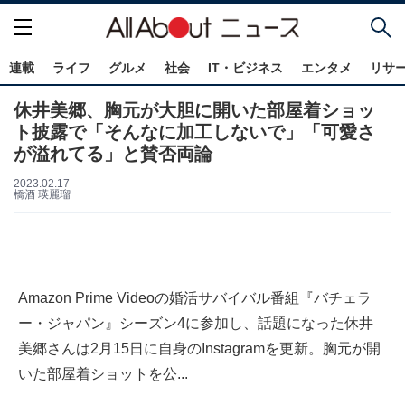
連載
ライフ
グルメ
社会
IT・ビジネス
エンタメ
リサ
休井美郷、胸元が大胆に開いた部屋着ショッ
ト披露で「そんなに加工しないで」「可愛さ
が溢れてる」と賛否両論
2023.02.17
橋酒 瑛麗瑠
Amazon Prime Videoの婚活サバイバル番組『バチェラ
ー・ジャパン』シーズン4に参加し、話題になった休井
美郷さんは2月15日に自身のInstagramを更新。胸元が開
いた部屋着ショットを公...