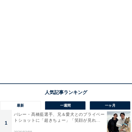
最新
一週間
一ヶ月
バレー・髙橋藍選手、兄＆愛犬とのプライベー
トショットに「超きちょー」「笑顔が見れ...
1