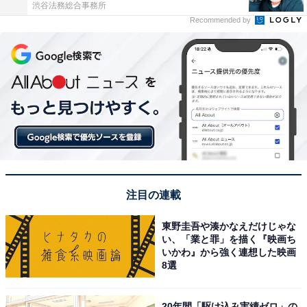
渋谷法務総合事務所
Recommended by
注目の連載
東野圭吾や湊かなえだけじゃな
い、「業と罪」を描く『映画ち
いかわ』から強く連想した映画
8選
20年間「駆け込み実績ゼロ」の