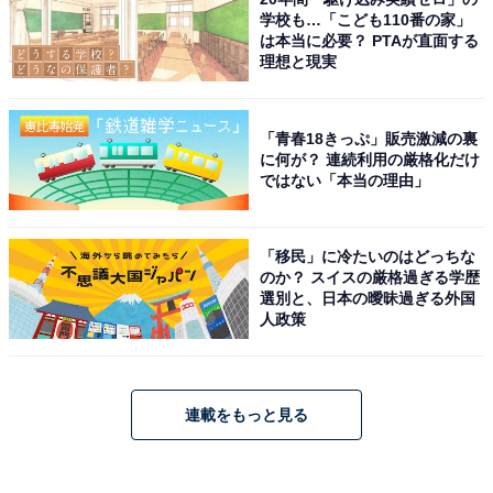
学校も…「こども110番の家」
は本当に必要？ PTAが直面する
理想と現実
「青春18きっぷ」販売激減の裏
に何が？ 連続利用の厳格化だけ
ではない「本当の理由」
「移民」に冷たいのはどっちな
のか？ スイスの厳格過ぎる学歴
選別と、日本の曖昧過ぎる外国
人政策
連載をもっと見る