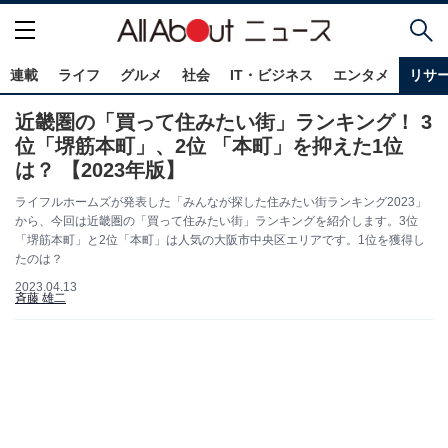
連載
ライフ
グルメ
社会
IT・ビジネス
エンタメ
リサ
近畿圏の「買って住みたい街」ランキング！ 3
位「堺筋本町」、2位 「本町」を抑えた1位
は？ 【2023年版】
ライフルホームズが発表した「みんなが探した住みたい街ランキング2023」
から、今回は近畿圏の「買って住みたい街」ランキングを紹介します。3位
「堺筋本町」と2位「本町」は人気の大阪市中央区エリアです。1位を獲得し
たのは？
2023.04.13
斉藤 雄二