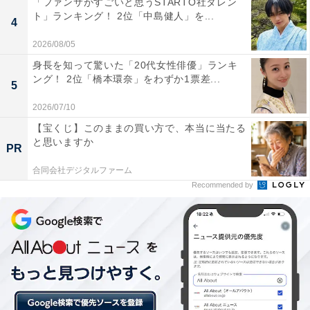
す。商業地として利用されてきた歴史がありますが、近
「ファンサがすごいと思うSTARTO社タレン
ト」ランキング！ 2位「中島健人」を...
年はタワーマンションの分譲が本格化し、宅地としても
4
注目が集まっているエリアです。直近でも300戸超、500
2026/08/05
戸超クラスの大規模タワーマンションの分譲が継続して
身長を知って驚いた「20代女性俳優」ランキ
いることも、順位に影響したようです。3位「堺筋本
ング！ 2位「橋本環奈」をわずか1票差...
5
町」とは隣同士で徒歩5分ほどの場所にあります。
2026/07/10
【宝くじ】このままの買い方で、本当に当たる
と思いますか
PR
合同会社デジタルファーム
Recommended by