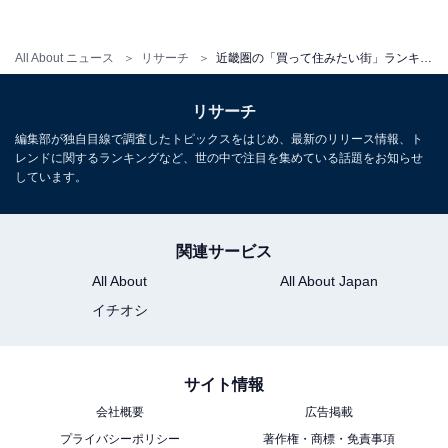
大阪府の「街の幸福度（駅）」ランキング！ 2位「千里
山駅」、1位は？
All About ニュース
リサーチ
近畿圏の「買って住みたい街」ランキング！ 3位「堺筋本町」、2位 「本町」を抑えた1位は？ 【2023年版】
【関連リンク】
リサーチ
・
編集部が独自目線で調査したトピックスをはじめ、最新のリリース情報、ト
＜近畿圏版＞ 2023年 LIFULL HOME'S みんなが探した！
レンドに関するランキングなど、世の中で注目を集めている話題をお知らせ
住みたい街ランキング
しています。
関連サービス
All About
All About Japan
イチオシ
サイト情報
会社概要
広告掲載
プライバシーポリシー
著作権・商標・免責事項