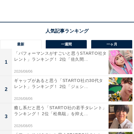
最新
一週間
一ヶ月
「パフォーマンスがすごいと思うSTARTO社タ
レント」ランキング！ 2位「佐久間...
1
2026/08/06
第2位：本町（Osaka Metro御堂筋線など）
ギャップがあると思う「STARTO社の30代タ
レント」ランキング！ 2位「ジェシ...
2
2位は、「本町」でした！
2026/08/06
癒し系だと思う「STARTO社の若手タレント」
ランキング！ 2位「松島聡」を抑え...
3
商品販売と仕入のファッションの情報発信基地として数
多くの店が軒を連ねる巨大問屋街「船場」の最寄り駅で
2026/08/05