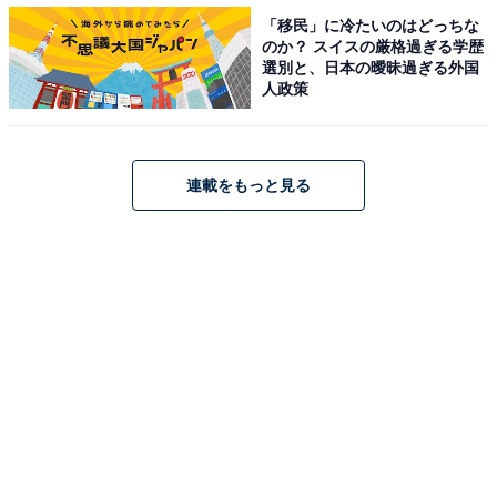
「移民」に冷たいのはどっちな
のか？ スイスの厳格過ぎる学歴
選別と、日本の曖昧過ぎる外国
＞10位までの全ランキング結果を見る
人政策
【おすすめ記事】
連載をもっと見る
・
首都圏の「買って住みたい街」ランキング！ 3位「平
塚」、2位「横浜」を抑えた1位は？ 【2023年版】
・
中部圏の「買って住みたい街」ランキング！ 「伏見」
「岐阜」を抑えた1位は？【2023年版】
・
九州圏の「買って住みたい街」ランキング！ 「高宮」と
「西鉄平尾」を抑えた1位は？【2023年版】
・