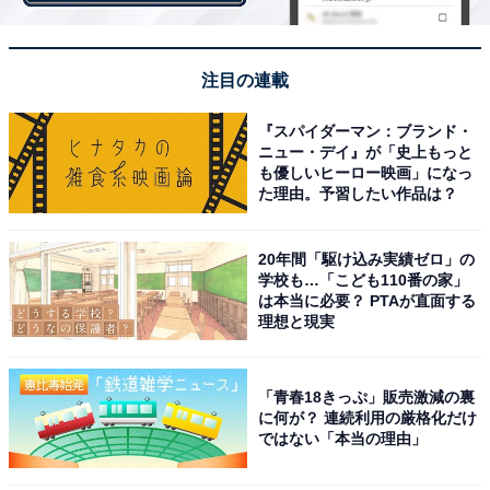
注目の連載
第1位：姫路（JR東海道・山陽本線など）
『スパイダーマン：ブランド・
ニュー・デイ』が「史上もっと
も優しいヒーロー映画」になっ
1位は、「姫路」が獲得しました。
た理由。予習したい作品は？
兵庫県姫路市の玄関口「姫路駅」が4年ぶりに1位に返り
20年間「駆け込み実績ゼロ」の
学校も…「こども110番の家」
咲く結果に。コロナ禍で大きく出遅れていた「播磨圏域
は本当に必要？ PTAが直面する
連携中枢都市圏」の再活性化と事業集積性の高まりに合
理想と現実
わせ、居住ニーズも高まったことが要因とされていま
す。コロナ禍の最中も小規模新築マンションをコンスタ
「青春18きっぷ」販売激減の裏
ントに開発し続けたことや、テレワークによる居住条件
に何が？ 連続利用の厳格化だけ
の変化といったさまざまな要因が重なったことも影響し
ではない「本当の理由」
たようです。