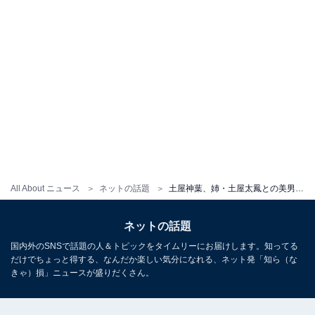
All About ニュース
ネットの話題
土屋神葉、姉・土屋太鳳との美男美女ショットで共演を報告！ 「充実感たっぷりのお顔ですね」「微笑ましい」
ネットの話題
国内外のSNSで話題の人＆トピックをタイムリーにお届けします。知ってる
だけでちょっと得する、なんだか楽しい気分になれる、ネット発「知ら（な
きゃ）損」ニュースが盛りだくさん。