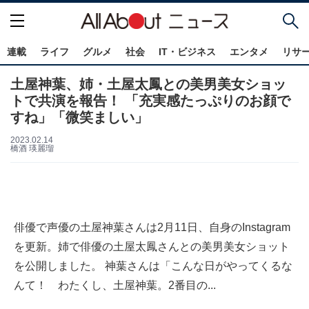
連載
ライフ
グルメ
社会
IT・ビジネス
エンタメ
リサ
土屋神葉、姉・土屋太鳳との美男美女ショッ
トで共演を報告！ 「充実感たっぷりのお顔で
すね」「微笑ましい」
2023.02.14
橋酒 瑛麗瑠
俳優で声優の土屋神葉さんは2月11日、自身のInstagram
を更新。姉で俳優の土屋太鳳さんとの美男美女ショット
を公開しました。 神葉さんは「こんな日がやってくるな
んて！ わたくし、土屋神葉。2番目の...