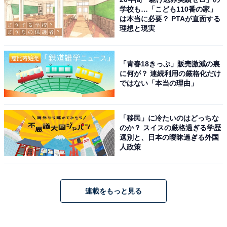
学校も…「こども110番の家」
は本当に必要？ PTAが直面する
理想と現実
「青春18きっぷ」販売激減の裏
に何が？ 連続利用の厳格化だけ
ではない「本当の理由」
「移民」に冷たいのはどっちな
のか？ スイスの厳格過ぎる学歴
選別と、日本の曖昧過ぎる外国
人政策
連載をもっと見る