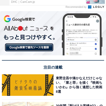
DHC｜CanCam.jp
Recommended by
注目の連載
東野圭吾や湊かなえだけじゃな
い、「業と罪」を描く『映画ち
いかわ』から強く連想した映画
8選
20年間「駆け込み実績ゼロ」の