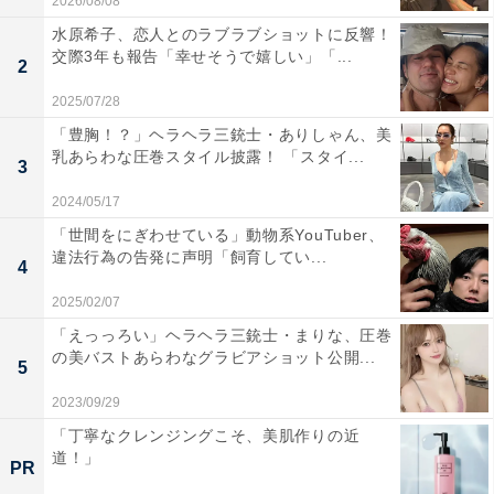
2026/08/08
水原希子、恋人とのラブラブショットに反響！
交際3年も報告「幸せそうで嬉しい」「...
2
2025/07/28
「豊胸！？」ヘラヘラ三銃士・ありしゃん、美
乳あらわな圧巻スタイル披露！ 「スタイ...
3
2024/05/17
「世間をにぎわせている」動物系YouTuber、
違法行為の告発に声明「飼育してい...
4
2025/02/07
「えっっろい」ヘラヘラ三銃士・まりな、圧巻
の美バストあらわなグラビアショット公開...
5
2023/09/29
「丁寧なクレンジングこそ、美肌作りの近
道！」
PR