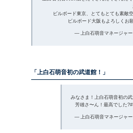
ビルボード東京、とてもとても素敵空
ビルボード大阪もよろしくお
— 上白石萌音マネージャー (@m
「上白石萌音初の武道館！」
みなさま！上白石萌音初の武
芳雄さ〜ん！最高でした?
#
— 上白石萌音マネージャー (@m