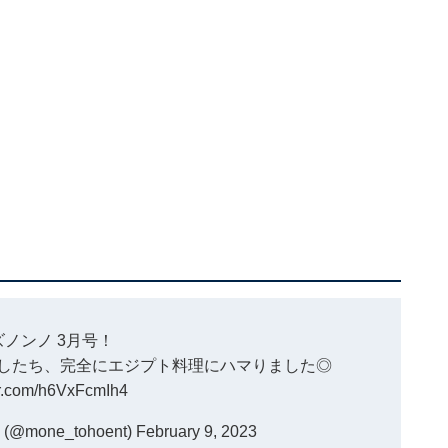
ズノンノ
3月号！
くしたち、完全にエジプト料理にハマりました◎
ter.com/h6VxFcmIh4
one_tohoent)
February 9, 2023