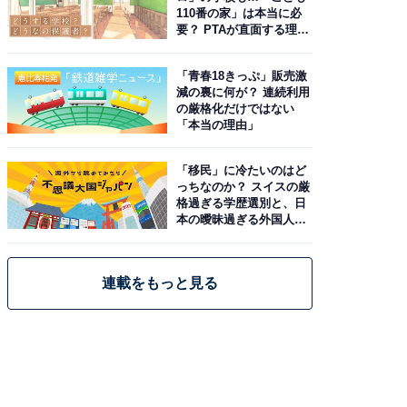
110番の家」は本当に必
要？ PTAが直面する理想
と現実
「青春18きっぷ」販売激
減の裏に何が？ 連続利用
の厳格化だけではない
「本当の理由」
「移民」に冷たいのはど
っちなのか？ スイスの厳
格過ぎる学歴選別と、日
本の曖昧過ぎる外国人政
策
連載をもっと見る