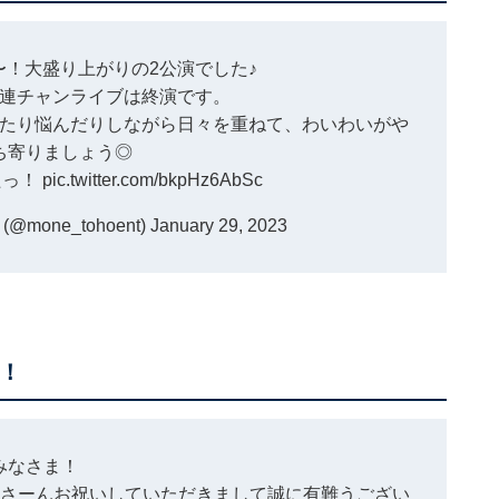
！大盛り上がりの2公演でした♪
連チャンライブは終演です。
たり悩んだりしながら日々を重ねて、わいわいがや
ち寄りましょう◎
たっ！
pic.twitter.com/bkpHz6AbSc
one_tohoent)
January 29, 2023
！
みなさま！
くさーんお祝いしていただきまして誠に有難うござい