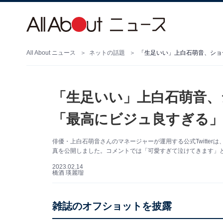
All About ニュース
ネットの話題
「生足いい」上白石萌音、
「最高にビジュ良すぎる」
俳優・上白石萌音さんのマネージャーが運用する公式Twitter
真を公開しました。コメントでは「可愛すぎて泣けてきます」
2023.02.14
橋酒 瑛麗瑠
雑誌のオフショットを披露