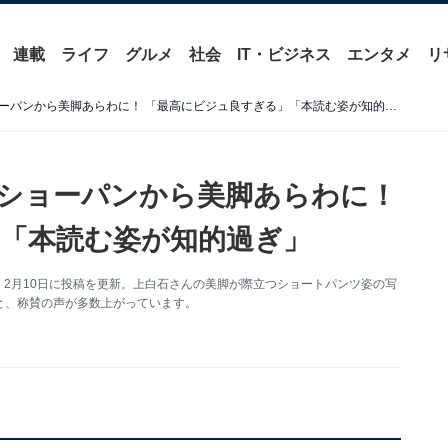
連載
ライフ
グルメ
社会
IT・ビジネス
エンタメ
リ
「生足いい」上白石萌音、ショーパンから美脚あらわに！ 「最高にビジュ良すぎる」「本読む姿が知的過ぎ」
ショーパンから美脚あらわに！
「本読む姿が知的過ぎ」
は、2月10日に投稿を更新。上白石さんの美脚が際立つショートパンツ姿の写
と、称賛の声が多数上がっています。