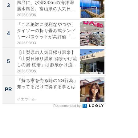
風呂に、水深333mの海洋深
詰め放題
3
3
層水風呂。富山県の人気日
00円で「
帰...
2026/08/06
2026/08/0
「これ絶対に便利なやつや」
「ミニオ
ダイソーの折り畳み式ランド
ッグ！ 
4
4
リーバスケットが高評価「使
ど、夏限
わ...
2026/08/03
2026/08/0
【山梨県の人気日帰り温泉】
【埼玉
「山梨日帰り温泉 源泉かけ流
「行田天
5
5
しの湯 桜湯」は源泉かけ流...
は和の
が...
2026/08/05
2026/08/0
「持ち家を売る時のNG行為」
「持ち家
知ってるだけで得する事とは
知って
PR
PR
イエウール
イエウー
Recommended by