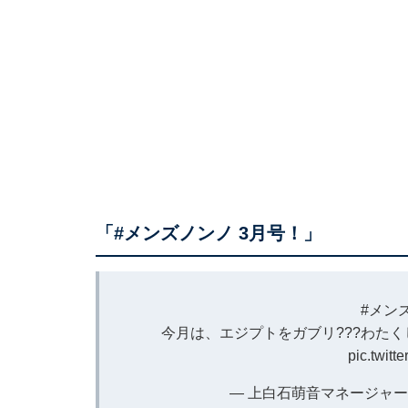
「#メンズノンノ 3月号！」
#メン
今月は、エジプトをガブリ???わた
pic.twit
— 上白石萌音マネージャー (@m