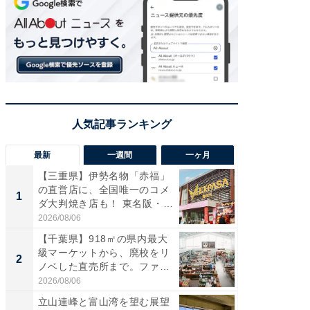
最新
一週間
一ヶ月
【三重県】伊勢名物「赤福」
【兵庫
の直営店に、全国唯一のコメ
ーメン
1
1
ダ大判焼き店も！ 東名阪・
再現した
伊...
道...
2026/08/06
2026/08/0
【千葉県】918㎡の県内最大
【三重
級マーケットから、廃校をリ
「鈴鹿天
2
2
ノベした直売所まで。ファ
は100
ー...
2026/08/06
2026/08/0
立山連峰と富山湾を望む展望
ステラ