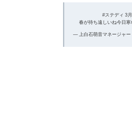
#ステディ
3
春が待ち遠しいね今日寒
— 上白石萌音マネージャー (@m